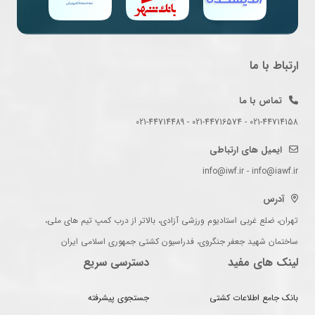
ارتباط با ما
تماس با ما
021-44714158 - 021-44716574 - 021-44714489
ایمیل های ارتباطی
info@iwf.ir - info@iawf.ir
آدرس
تهران، ضلع غربی استادیوم ورزشی آزادی، بالاتر از درب کمپ تیم های ملی،
ساختمان شهید جعفر جنگروی، فدراسیون کشتی جمهوری اسلامی ایران
لینک های مفید
دسترسی سریع
بانک جامع اطلاعات کشتی
جستجوی پیشرفته