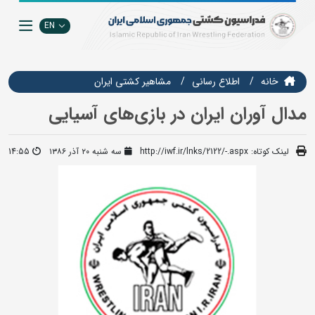
EN
خانه
اطلاع رسانی
مشاهير كشتي ايران
مدال آوران ایران در بازی‌های آسیایی
لینک کوتاه:
http://iwf.ir/lnks/2122/-.aspx
سه شنبه ۲۰ آذر ۱۳۸۶
14:55