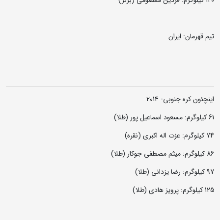
120 کیلوگرم: فردین معصومی (برنز)
تیم قهرمان: ایران
اینچئون کره جنوبی- 2014
61 کیلوگرم: مسعود اسماعیل پور (طلا)
74 کیلوگرم: عزت اله اکبری (نقره)
86 کیلوگرم: میثم مصطفی جوکار (طلا)
97 کیلوگرم: رضا یزدانی (طلا)
125 کیلوگرم: پرویز هادی (طلا)