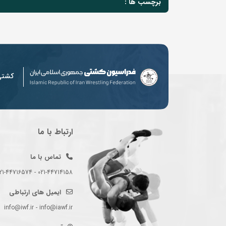
برچسب ها :
کشت
ارتباط با ما
تماس با ما
021-44714158 - 021-44716574 - 021-44714489
ایمیل های ارتباطی
info@iwf.ir - info@iawf.ir