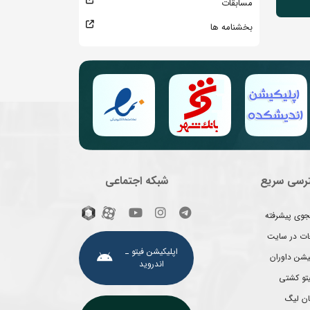
مسابقات
بخشنامه ها
رسی سریع
شبکه اجتماعی
وی پیشرفته
غات در سایت
اپلیکیشن فیتو ـ
یشن داوران
اندروید
یتو کشتی
ان لیگ