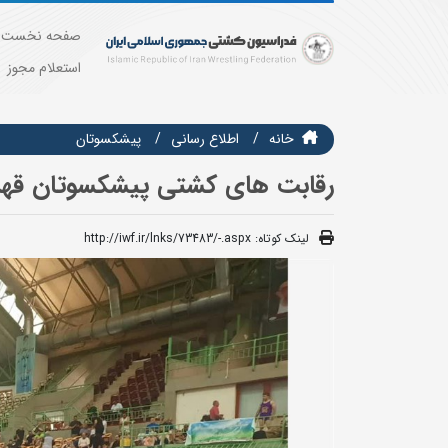
صفحه نخست
استعلام مجوز
خانه
اطلاع رسانی
پیشکسوتان
رقابت های کشتی پیشکسوتان قهرم
لینک کوتاه:
http://iwf.ir/lnks/73483/-.aspx