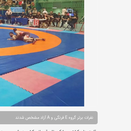
نفرات برتر گروه E فرنگی و A آزاد مشخص شدند