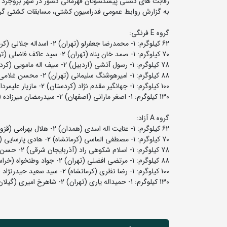
رقابت های کشتی پیشکسوتان قهرمانی کشور در شهر بروجرد ل
به گزارش روابط عمومی فدراسیون کشتی،‌ مسابقات کشتی گروه E فرنگی و A آزاد دیروز برگزار شد که اسامی نفرات برتر این رقابت ها به شرح ز
گروه E فرنگی:
62 کیلوگرم: 1- محمدرضا جعفرلو (تهران) 2- اسداله جلالی (کرمانشاه) 3- علی اصغر حسنوند (لرستان) و بهمن صداقت طاهر (کردستان)
70 کیلوگرم: 1- صمد خان پناه (تهران) 2- سید عاکف فاضلی (توابع تهران) 3- مجید شاه سوارانی (مرکزی) و سید مهرداد کاظمی (خراسان رضوی)
78 کیلوگرم: 1- رسول آتشی (اردبیل) 2- سیف اله مامویی (کردستان) 3- فلاح محمدی منش (لرستان) و ایرج مهدی آبادی (کرمانشاه)
88 کیلوگرم: 1- امیرهوشنگ سلیمانی (تهران) 2- محسن غلامی (لرستان) 3- سید عزیز حسنی (اردبیل) و محمد شریفیان (مازندران)
100 کیلوگرم: 1- جهانگیر مقدم نژاد (کردستان) 2- مازیار علیمردانی (فارس) 3- محمد کاوه پور (مرکزی) و پرویز چمنی (گیلان)
130 کیلوگرم: 1- اصغر مارانی (اصفهان) 2- سیدرمضان میرزاده (مازندران) 3- رضا مصطفوی (گیلان)
گروه ‌A آزاد:
62 کیلوگرم: 1- عنایت اله اسدی (همدان) 2- هلال بهرامی (قزوین) 3- یاسر یحیی زاده (مازندران) و جواد خداپناه (خراسان شمالی)
70 کیلوگرم: 1- مصطفی الماسی (کرمانشاه) 2- هادی پارسایی (مازندران) 3- مجید قزوینی پور (گلستان) و جابر مظاهری (همدان)
78 کیلوگرم: 1- اسلام شکوهی راد (آذربایجان شرقی) 2- حسن قاسمی (تهران) 3- امین عبداللهی (توابع تهران) و سید سجاد حسینی (مازندران)
88 کیلوگرم: 1- مرتضی افضلی (تهران) 2- جواد وطنخواه (خراسان رضوی) 3- منصور نوری (خراسان شمالی) و علی اصغری (کردستان)
100 کیلوگرم: 1- رضا نظری (کرمانشاه) 2- سید سعید حیدرنژاد (آذربایجان شرقی) 3- حسین گل مکانی (خراسان رضوی) و محمدمهدی فلاح (مازندران)
130 کیلوگرم: 1- حمیداله یاری (تهران) 2- شاهرخ امیری (گیلان) 3- جواد نظری (کرمانشاه) و ابراهیم لک (البرز)