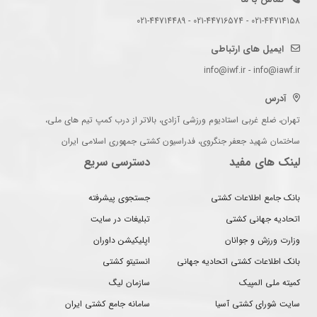
021-44714158 - 021-44716574 - 021-44714489
ایمیل های ارتباطی
info@iwf.ir - info@iawf.ir
آدرس
تهران، ضلع غربی استادیوم ورزشی آزادی، بالاتر از درب کمپ تیم های ملی،
ساختمان شهید جعفر جنگروی، فدراسیون کشتی جمهوری اسلامی ایران
لینک های مفید
دسترسی سریع
بانک جامع اطلاعات کشتی
جستجوی پیشرفته
اتحادیه جهانی کشتی
تبلیغات در سایت
وزارت ورزش و جوانان
اپلیکیشن داوران
بانک اطلاعات کشتی اتحادیه جهانی
انستیتو کشتی
کمیته ملی المپیک
سازمان لیگ
سایت شورای کشتی آسیا
سامانه جامع کشتی ایران