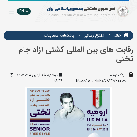
EN
خانه
اطلاع رسانی
بخشنامه مسابقات
رقابت های بین المللی کشتی آزاد جام
تختی
لینک کوتاه:
دوشنبه ۲۵ اردیبهشت ۱۴۰۲
08:46
http://iwf.ir/lnks/68940/-.aspx