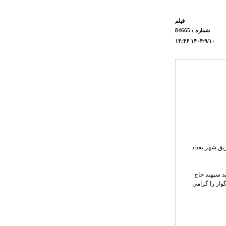
فيلم
شماره : 84665
۱۳:۴۶ ۱۴۰۴/۹/۱۰
ق شهر بغداد
د سپهبد حاج
وار را گرامی