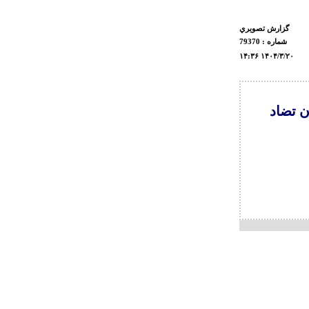
گزارش تصويري
شماره : 79370
۱۴:۳۶ ۱۴۰۴/۳/۲۰
ن تضاد