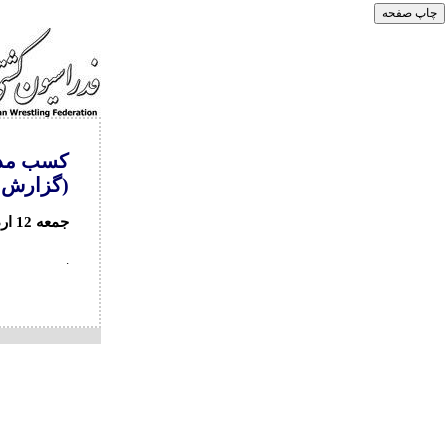
(گزارش 
جمعه 12 اردیبهشت ماه
.