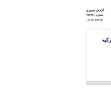
گزارش تصويري
شماره : 79030
۰:۲ ۱۴۰۴/۲/۱۳
زی ترکیه