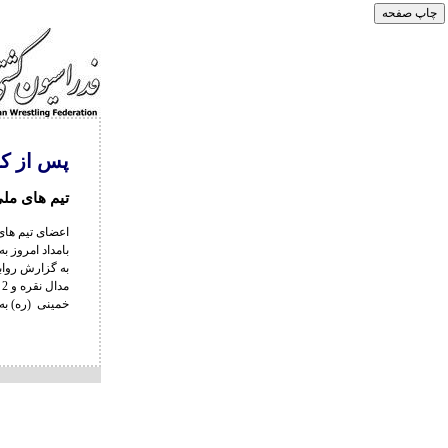
پس از کس
تیم های مل
اعضای تیم های
بامداد امروز ب
م
خمینی (ره) به 