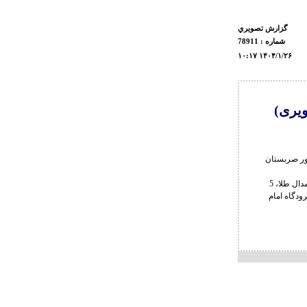
گزارش تصويري
شماره : 78911
۱۰:۱۷ ۱۴۰۴/۱/۲۶
یری)
ور صربستان
به گزارش روابط عمومی فدراسیون کشتی، تیم های ملی کشورمان که در این مسابقات مجموعا صاحب 11 مدال طلا، 5
فرودگاه امام