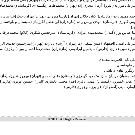
 امیرعلی مزرعه (البرز) آرمان محرم زاده (تهران) محمدطاها زنگیشه ای (کرمانشاه) محمدطاه
 هومن کلهری (لرستان) مهدی یونس زاده (مازندران) ابوالفضل لکزاییان (سیستان و بلوچستان
ن)
 ایلیا عباس پور (گیلان) محمدمهدی مرادی (کرمانشاه) امیرحسین شکری (ایلام) محمدعرفان 
ی)
م: امیرحسین غفاری (فارس) سیدامین ابراهیمی (مازندران) محمدرضا احسان پور (مرکزی) 
لی پایه: غلامرضا محمدی
 طهماسبی
رنگرز- هادی داداشی
ه بعنوان مربیان سازنده: مجید گودرزی (لرستان) -علی احمدی (تهران) -بهروز شیرزاد (مازند
) -هادی خسروی (گلستان) -مهدی باقری (قم) -مجتبی بختیاری (البرز) -حسین عزیزی (مازندر
-ایمان امینی (اصفهان) -فربیرز منوچهری (فارس)
©2011 . All Rights Reserved