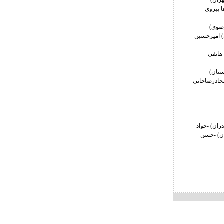
ا پیروی
) امیرحسین
هاتفی
سجادرضاخانی
ران) -جواد
ان) -حسن