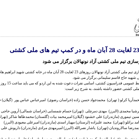
سازی تیم ملی کشتی آزاد نونهالان برگزار می شود
اردوی بسترسازی تیم ملی کشتی آزاد نونهالان روزهای 23 لغایت 28 آبان ماه در خانه کشتی ش
 شهید حاج قاسم سلیمانی برگزار می شود.
لی کشتی حضور داشته باشند، به شرح زیر است:
 محمدآریا کرلو ( تهران) محمدجواد حسن زاده (خراسان رضوی) امیرعباس عباس پور (گیلان)
احمدرضا سالاروندیان (تهران) یاشار نصرالله (البرز) امیرمهدی مرادی (مازندران) داریوش علی پ