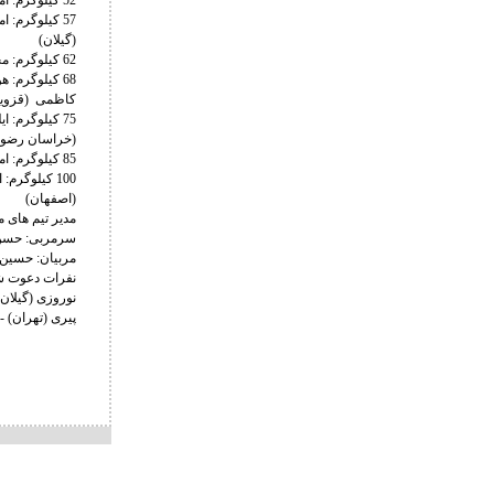
52 کیلوگرم: امید دهستانی (قم) ابوالفضل کردی (مازندران) حسام الدین حمزه لو (تهران) علی اسفندیاری (تهران)
57 کیلوگرم:
(گیلان)
62 کیلوگرم: محمد مهدی زاده (مازندان) کیان جلالی (تهران) پارسا میرزایی (تهران) بهراد تاجیک (خراسان رضوی)
68 کیلوگرم:
کاظمی (قزوی
75 کیلوگرم:
(خراسان رضو
85 کیلوگرم: امیرعلی امینی (اصفهان) متین سیفی (مازندران) آرشام بابازاده (تهران) امیرحسین جدیدی (لرستان)
100 کیلوگر
(اصفهان)
مدیر تیم های م
سرمربی: حسن
مربیان: حسین 
نفرات دعوت شد
نوروزی (گیلان
پیری (تهران) 