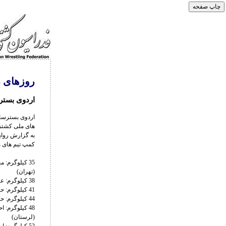
روزهای 23 لغایت 28 آبان ماه و در کمپ تیم های ملی کشتی
اردوی بستر
های ملی کشتی
کمپ تیم های م
35 کیلوگرم:
(تهران)
38 کیلوگرم: عرشیا محمدی (البرز) مهدی دمرچلی (تهران) حسام شمسایی (خراسان شمالی) آروین حاجی بیگ (تهران)
41 کیلوگرم: حسین تیموری (مازندران) علی خشنود (گیلان) امیرمحمد بیات (گلستان) محمدطاها شاکر (تهران)
44 کیلوگرم: حامد براتلو (تهران) محمد علیزاده (لرستان) مهیار اسدی (مازندران) امیرعلی معبودی (البرز)
48 کیلوگرم: 
(لرستان)