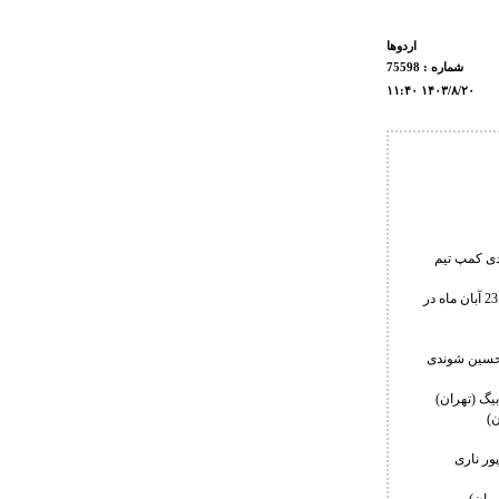
اردوها
شماره : 75598
۱۱:۴۰ ۱۴۰۳/۸/۲۰
هید ابراهیم هادی کمپ تیم
به گزارش روابط عمومی فدراسیون کشتی، اسامی نفرات دعوت شده به این اردو که می باید ساعت 15 روز 23 آبان ماه در
 حسین شوندی
ور ناری