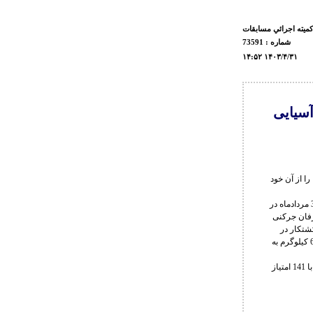
كميته اجرائي مسابقات
شماره : 73591
۱۴:۵۲ ۱۴۰۳/۴/۳۱
آسیایی
 قهرمانی آسیا را از آن خود
به گزارش روابط عمومی فدراسیون کشتی، رقابت های کشتی فرنگی جوانان قهرمانی آسیا روزهای 30 و 31 مردادماه در
ن توسط علی احمدی وفا در وزن 55 کیلوگرم، عرفان جرکنی
زن 87 کیلوگرم، حمیدرضا کشتکار در
وزن 97 کیلوگرم و ابوالفضل فتحی تزنگی در وزن 130 کیلوگرم به مدال طلا، احمدرضا محسن نژاد در وزن 67 کیلوگرم به
در رده بندی تیمی، ایران با 206 امتیاز بعنوان قهرمانی دست یافت و تیم های قزاقستان با 185 و قرقیزستان با 141 امتیاز