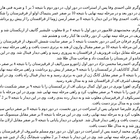
در وزن 55 کیلوگرم علی احمدی وفا پس از استراحت در دور اول، در د
مغلوب کرد. وی در دور بعد و در مرحله نیمه نهایی با نتیجه 10 بر صفر عمر ینتیماک اولو از قرق
دیدار فینال راه یافت. احمدی وفا در این دیدار با نتیجه 8 بر صفر آرسن ژوما از قزاقستان را از پی
.
در وزن 60 کیلوگرم، محمدمهدی غلامپور در دور اول با نتیجه ۶ بر ۵ مغلوب علیشیر گانیف از ازبکس
 در مرحله نیمه نهایی، از دور رقابت ها کنار رفت و هشتم شد.
در وزن 63 کیلوگرم عرفان جرکنی در دور نخست با نتیجه 5 بر صفر سابیت شمش الدینوف از قرق
برداشت. وی در این مرحله با نتیجه 10 بر صفر مقبال وارون از هند به برتری دست یافت و راهی مرحله نی
رحله مقابل دولت فرونزیف از قزاقستان به پیروزی رسید و راهی دیدار فینال شد. وی در این دی
در وزن 67 کیلوگرم، احمدرضا محسن نژاد در دور اول ژ
وی در دور دوم کمال کاکابایف از ترکمنستان را با نتیجه ۹ برصفر از پیش رو برداشت و راهی مر
نژاد در این دیدار با نتیجه 8 بر صفر مقابل کانگ ژن از چین به برتری رسید و به دیدار فینال راه یافت. وی در 
در وزن 72 کیلوگرم، اهورا بویری در دور اول کمال بردیلی اف از ترکمنستان 
مقابل کوت
اشت و به مدال برنز دست یافت.
در وزن 77 کیلوگرم علیرضا عبدولی پس از استراحت در دور نخست، در دور دو
قزاقستان را مغلوب کرد و به مرحله نیمه نهایی رفت. وی در این مرحله با نتیجه 8 بر 
جنوبی به برتری دست یافت و راهی دیدار فینال شد. عبدولی در دیدار پایانی با نتیج
وز شد و به مدال طلا دست یافت.
۱ مغلوب کرد و راهی مرحله نیمه نهایی شد. وی در این دیدار با نتیجه 3 بر 2 مغلوب شیچانگ