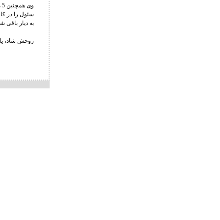
به دیار باقی ش
روحش شاد، یاد