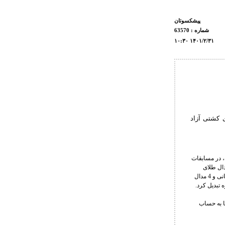
پیشکسوتان
شماره : 63570
۱۰:۳۰ ۱۴۰۱/۲/۳۱
ی کشتی آزاد
 علیرضا سلیمانی متولد 15 بهمن ماه سال 1335 در تهران، در مسابقات
دال طلای
تاریخ کشتی ایران در سنگین وزن جهان را تصاحب کند. بومگارتنر دارنده 13 مدال جهان و المپیک (9 مدال جهانی و 4 مدال
ت ‏ها به حساب