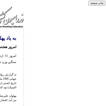
به یاد پ
امروز هشتم
امرو
سنگین وزن ج
جها
المپیک) بود که پیروزی سلیمان
می آید؛ افتخا