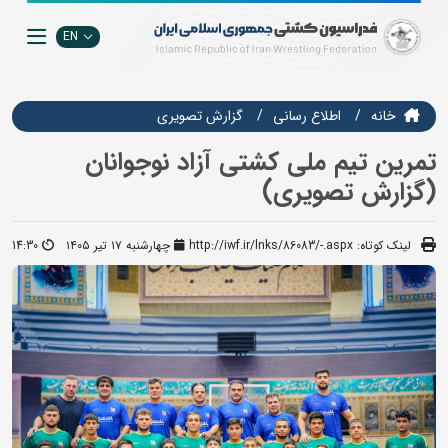
EN
خانه
اطلاع رسانی
گزارش تصويري
تمرین تیم ملی کشتی آزاد نوجوانان
(گزارش تصویری)
لینک کوتاه:
http://iwf.ir/lnks/86083/-.aspx
چهارشنبه ۱۷ تیر ۱۴۰۵
14:30