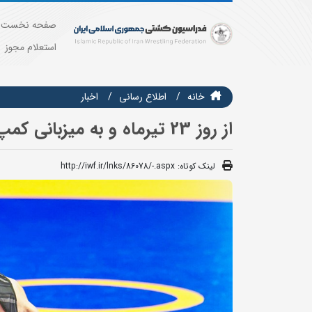
صفحه نخست
استعلام مجوز
خانه
اطلاع رسانی
اخبار
از روز 23 تیرماه و به میزبانی کمپ تیم های ملی؛
لینک کوتاه:
http://iwf.ir/lnks/86078/-.aspx