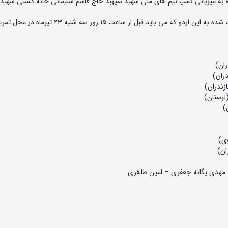
م ملی کشتی آزاد جوانان روزهای 23 لغایت 30 تیرماه به میزبانی کمپ تیم های ملی شهید سپهبد حاج قاسم سلیمانی خانه کشتی شه
به گزارش روابط عمومی فدراسیون کشتی، اسامی نفرات دعوت شده به این اردو که می باید قبل از ساعت 15 روز سه شنبه 23 
– مهدی یگانه جعفری – امین طاهری