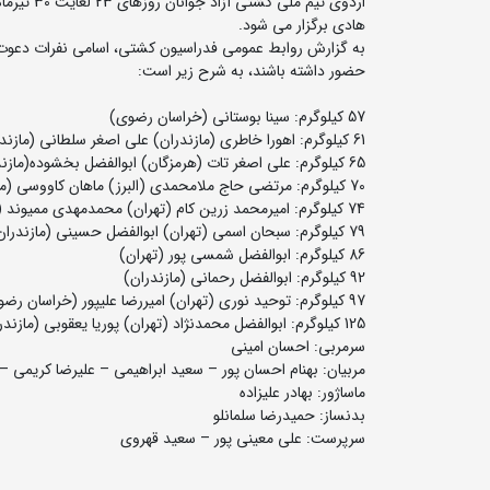
اردوی تی
هادی برگزار می شود.
حضور داشته باشند، به شرح زیر است:
57 کیلوگرم: سینا بوستانی (خراسان رضوی)
61 کیلوگرم: اهورا خاطری (مازندران) علی اصغر سلطانی (مازندران)
65 کیلوگرم: علی اصغر تات (هرمزگان) ابوالفضل بخشوده(مازندران)
70 کیلوگرم: مرتضی حاج ملامحمدی (البرز) ماهان کاووسی (مازندران)
74 کیلوگرم: امیرمحمد زرین کام (تهران) محمدمهدی ممیوند (لرستان)
79 کیلوگرم: سبحان اسمی (تهران) ابوالفضل حسینی (مازندران)
86 کیلوگرم: ابوالفضل شمسی پور (تهران)
92 کیلوگرم: ابوالفضل رحمانی (مازندران)
97 کیلوگرم: توحید نوری (تهران) امیررضا علیپور (خراسان رضوی)
125 کیلوگرم: ابوالفضل محمدنژاد (تهران) پوریا یعقوبی (مازندران)
سرمربی: احسان امینی
مربیان: بهنام احسان پور – سعید ابراهیمی – علیرضا کریمی 
ماساژور: بهادر علیزاده
بدنساز: حمیدرضا سلمانلو
سرپرست: علی معینی پور – سعید قهروی