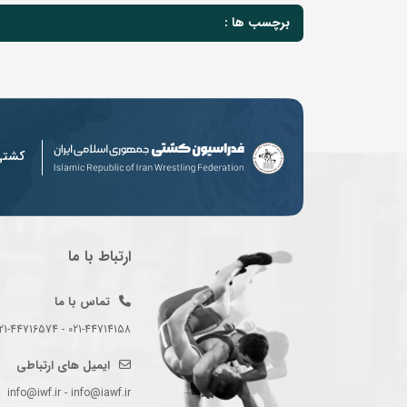
برچسب ها :
کشت
ارتباط با ما
تماس با ما
021-44714158 - 021-44716574 - 021-44714489
ایمیل های ارتباطی
info@iwf.ir - info@iawf.ir