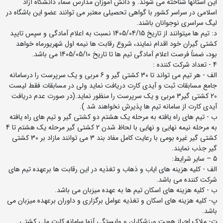
این استانها شناخته می شوند. و دانش آموزان مدارس سماء دانشگاه آزاد
اسلامی در سراسر کشور با گواهی تحصیلی معتبر می توانند عضو این باشگاه در
لیگ سراسری نوجوانان باشند.
د: تیم ها میتوانند از تاریخ 1405/04/15 نسبت به اعلام آمادگی و سپس تایید
کشتی گیران خود اقدام نمایند، شروع رقابت ها نیمه اول شهریورماه خواهد
بود، ضمناً فرصت اعلام آمادگی تیم ها تا تاریخ 1405/05/10 می باشد.
4 - تعداد شرکت کننده :
الف - هر تیم می تواند تا 30 کشتی گیر و 6 مربی و یک سرپرست را درسامانه
جامع مسابقات ثبت و آیدی کارت دریافت نماید ولی در مسابقات فقط لیست
20 کشتی گیر3 مربی و یک سرپرست را منظور نماید.(در صورت عدم دریافت
آیدی کارت از سامانه تیم ها پذیرش نخواهند شد ).
ب - تیم های راه یافته به مرحله یک هشتم دو کشتی گیر و تیم های راه یافته
به مرحله نیمه نهایی و نهایی با لحاظ شدن 2 کشتی گیر مرحله یک هشتم تا 4
کشتی گیر غیره بومی با رعایت کامل مفاد بند 3 می توانند مازاد بر 30 کشتی
گیر جذب نمایند.
5 – سایر شرایط:
الف - کلیه هزینه های ایاب و ذهاب و تغذیه در این رقابت ها برعهده تیم های
شرکت کننده می باشد.
ب - کلیه هزینه های اسکان تیم ها به عهده میزبان می باشد.
پ- کلیه هزینه های اسکان و تغذیه عوامل برگزاری و داوران برعهده میزبان می
باشد.
ت- ملاک احراز هویت ورزشکاران و وابستگی آنها سامانه کارت ملی کشتی