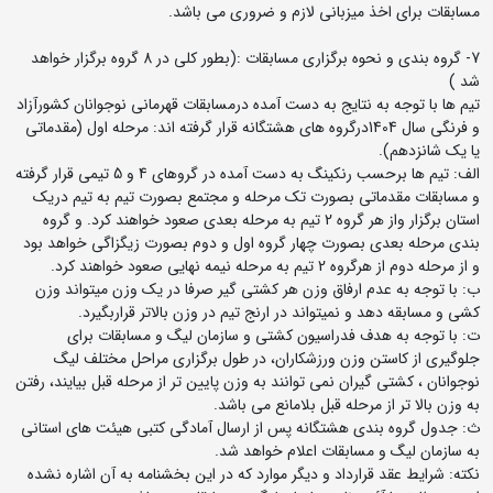
مسابقات برای اخذ میزبانی لازم و ضروری می باشد.
7- گروه بندی و نحوه برگزاری مسابقات :(بطور کلی در 8 گروه برگزار خواهد
شد )
تیم ها با توجه به نتایج به دست آمده درمسابقات قهرمانی نوجوانان کشورآزاد
و فرنگی سال 1404درگروه های هشتگانه قرار گرفته اند: مرحله اول (مقدماتی
یا یک شانزدهم).
الف: تیم ها برحسب رنکینگ به دست آمده در گروهای 4 و 5 تیمی قرار گرفته
و مسابقات مقدماتی بصورت تک مرحله و مجتمع بصورت تیم به تیم دریک
استان برگزار واز هر گروه 2 تیم به مرحله بعدی صعود خواهند کرد. و گروه
بندی مرحله بعدی بصورت چهار گروه اول و دوم بصورت زیگزاگی خواهد بود
و از مرحله دوم از هرگروه 2 تیم به مرحله نیمه نهایی صعود خواهند کرد.
ب: با توجه به عدم ارفاق وزن هر کشتی گیر صرفا در یک وزن میتواند وزن
کشی و مسابقه دهد و نمیتواند در ارنج تیم در وزن بالاتر قراربگیرد.
ت: با توجه به هدف فدراسیون کشتی و سازمان لیگ و مسابقات برای
جلوگیری از کاستن وزن ورزشکاران، در طول برگزاری مراحل مختلف لیگ
نوجوانان ، کشتی گیران نمی توانند به وزن پایین تر از مرحله قبل بیایند، رفتن
به وزن بالا تر از مرحله قبل بلامانع می باشد.
ث: جدول گروه بندی هشتگانه پس از ارسال آمادگی کتبی هیئت های استانی
به سازمان لیگ و مسابقات اعلام خواهد شد.
نکته: شرایط عقد قرارداد و دیگر موارد که در این بخشنامه به آن اشاره نشده