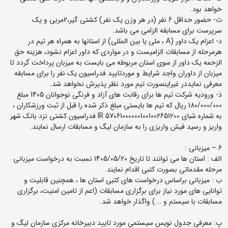
خواهد بود.
ث- حضور حداقل 6 نفر (در هر وزن یک نفر) کشتی گیر،2مربی و یک
سرپرست برای مسابقه الزامی می باشد.
د- اعزام یک داور (A ، ملی یا بین المللی) از استانها به همراه هر تیم در
هرمرحله از مسابقات الزامیست و در مواردی که داور اعزام نشود، هزینه حق
الزحمه یک داور از سوی استان مربوطه می بایست به میزبان پرداخت گردد تا
میزبان از داوران واجد شرایط و موردتایید فدراسیون یک نفر را برای مسابقه
معرفی نمایددر غیراینصورت تیم مورد نظر پذیرش نخواهد شد.
ذ- ورودیه شرکت تیم ها برای رقابت های آزاد و فرنگی نوجوانان 1405 مبلغ
180/000/000 ریال که تیم ها بایستی مبلغ ذکر شده را قبل از ثبت ورزشکاران ،
به شماره شبای IR 570610000001001002651200 فدراسیون کشتی نزد بانک شهر
واریز و رسید فیش واریزی را به سازمان لیگ و مسابقات ارسال نمایند.
6 – میزبانی :
1لف : استان ها می توانند تا تاریخ 1405/05/20 نسبت به درخواست میزبانی
مرحله مقدماتی بصورت کتبی اقدام نمایند.
ب : میزبانی براساس درخواست های کتبی استان ها ، همچنین قابلیت و
توانایی های مورد نیاز برای برگزاری مسابقات (اعم از تامین امنیت، برگزاری
مسابقات با سیستم و ...) واگذار خواهد شد.
پ: معرفی جدول نویس سیستمی مورد تایید دبیرخانه مرکزی سازمان لیگ و