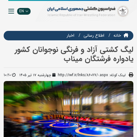
EN
خانه
اطلاع رسانی
اخبار
لیگ کشتی آزاد و فرنگی نوجوانان کشور
یادواره فرشتگان میناب
لینک کوتاه:
http://iwf.ir/lnks/86077/-.aspx
چهارشنبه ۱۷ تیر ۱۴۰۵
10:20