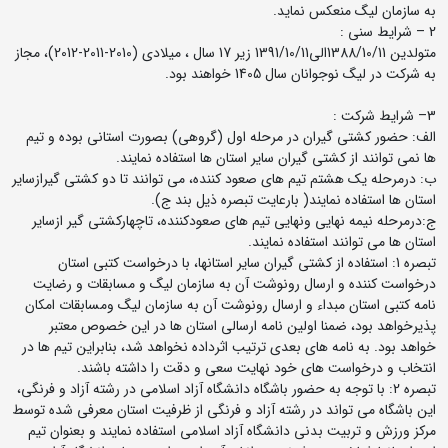
به سازمان لیگ منعکس نماید.
2 – شرایط سنی :
متولدین 1388/10/11الی1391/10/11 زیر 17 سال ، میلادی (2010-2011-2012)، مجاز
به شرکت در لیگ نوجوانان سال 1405 خواهند بود.
3– شرایط شرکت :
الف: حضور کشتی گیران در مرحله اول (گروهی) بصورت استانی بوده و تیم
ها نمی توانند از کشتی گیران سایر استان ها استفاده نمایند.
ب: درمرحله یک هشتم تیم های صعود کننده، می توانند تا دو کشتی گیرازسایر
استان ها استفاده نمایند( بارعایت تبصره ذیل بند ج).
ج:درمرحله نیمه نهایی ونهایی تیم های صعودکننده، تاچهارکشتی گیر ازسایر
استان ها می توانند استفاده نمایند.
تبصره 1: استفاده از کشتی گیران سایر استانها، با درخواست کتبی استان
درخواست کننده و ارسال رونوشت آن به سازمان لیگ و مسابقات و رضایت
نامه کتبی استان مبداء و ارسال رونوشت آن به سازمان لیگ ومسابقات امکان
پذیرخواهد بود، ضمنا اولین نامه ارسالی استان ها در این خصوص معتبر
خواهد بود. به نامه های بعدی ترتیب اثرداده نخواهد شد، بنابراین تیم ها در
انتخاب و درخواست های خود نهایت سعی و دقت را داشته باشند.
تبصره 2: با توجه به حضور باشگاه دانشگاه آزاد اسلامی در رشته آزاد و فرنگی،
این باشگاه می تواند در رشته آزاد و فرنگی از ظرفیت استان معرفی شده توسط
مرکز ورزش و تربیت بدنی دانشگاه آزاد اسلامی استفاده نمایند و بعنوان تیم