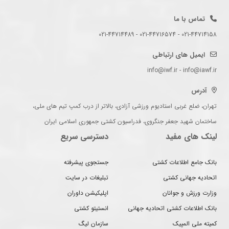
تماس با ما
021-44714158 - 021-44716574 - 021-44714489
ایمیل های ارتباطی
info@iwf.ir - info@iawf.ir
آدرس
تهران، ضلع غربی استادیوم ورزشی آزادی، بالاتر از درب کمپ تیم های ملی،
ساختمان شهید جعفر جنگروی، فدراسیون کشتی جمهوری اسلامی ایران
لینک های مفید
دسترسی سریع
بانک جامع اطلاعات کشتی
جستجوی پیشرفته
اتحادیه جهانی کشتی
تبلیغات در سایت
وزارت ورزش و جوانان
اپلیکیشن داوران
بانک اطلاعات کشتی اتحادیه جهانی
انستیتو کشتی
کمیته ملی المپیک
سازمان لیگ