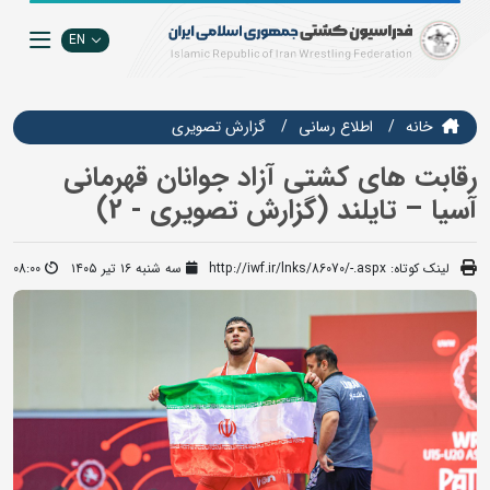
EN
خانه
اطلاع رسانی
گزارش تصويري
رقابت های کشتی آزاد جوانان قهرمانی
آسیا – تایلند (گزارش تصویری - 2)
لینک کوتاه:
http://iwf.ir/lnks/86070/-.aspx
سه شنبه ۱۶ تیر ۱۴۰۵
08:00