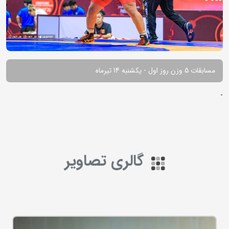
مسابقات 5 وزن روز اول - یکشنبه 14 تیرماه
-
گالری تصاویر