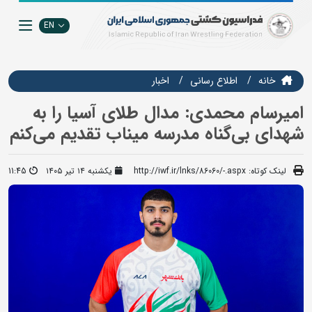
EN
خانه
اطلاع رسانی
اخبار
امیرسام محمدی: مدال طلای آسیا را به
شهدای بی‌گناه مدرسه میناب تقدیم می‌کنم
لینک کوتاه:
http://iwf.ir/lnks/86060/-.aspx
یکشنبه ۱۴ تیر ۱۴۰۵
11:45