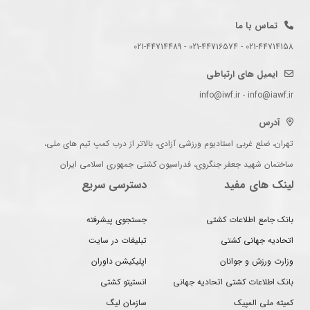
تماس با ما
021-44714158 - 021-44716574 - 021-44714489
ایمیل های ارتباطی
info@iwf.ir - info@iawf.ir
آدرس
تهران، ضلع غربی استادیوم ورزشی آزادی، بالاتر از درب کمپ تیم های ملی،
ساختمان شهید جعفر جنگروی، فدراسیون کشتی جمهوری اسلامی ایران
لینک های مفید
دسترسی سریع
بانک جامع اطلاعات کشتی
جستجوی پیشرفته
اتحادیه جهانی کشتی
تبلیغات در سایت
وزارت ورزش و جوانان
اپلیکیشن داوران
بانک اطلاعات کشتی اتحادیه جهانی
انستیتو کشتی
کمیته ملی المپیک
سازمان لیگ