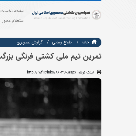
صفحه نخست
استعلام مجوز
خانه
اطلاع رسانی
گزارش تصويري
تمرین تیم ملی کشتی فرنگی بزرگ
لینک کوتاه:
http://iwf.ir/lnks/86039/-.aspx