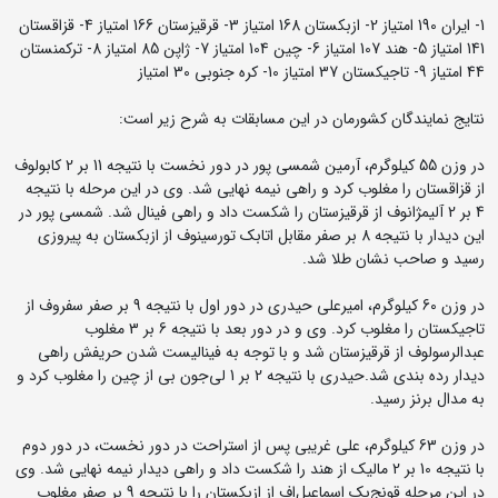
1- ایران 190 امتیاز 2- ازبکستان 168 امتیاز 3- قرقیزستان 166 امتیاز 4- قزاقستان
141 امتیاز 5- هند 107 امتیاز 6- چین 104 امتیاز 7- ژاپن 85 امتیاز 8- ترکمنستان
44 امتیاز 9- تاجیکستان 37 امتیاز 10- کره جنوبی 30 امتیاز
نتایج نمایندگان کشورمان در این مسابقات به شرح زیر است:
در وزن 55 کیلوگرم، آرمین شمسی پور در دور نخست با نتیجه 11 بر 2 کابولوف
از قزاقستان را مغلوب کرد و راهی نیمه نهایی شد. وی در این مرحله با نتیجه
4 بر 2 آلیمژانوف از قرقیزستان را شکست داد و راهی فینال شد. شمسی پور در
این دیدار با نتیجه 8 بر صفر مقابل اتابک تورسینوف از ازبکستان به پیروزی
رسید و صاحب نشان طلا شد.
در وزن 60 کیلوگرم، امیرعلی حیدری در دور اول با نتیجه 9 بر صفر سفروف از
تاجیکستان را مغلوب کرد. وی و در دور بعد با نتیجه 6 بر 3 مغلوب
عبدالرسولوف از قرقیزستان شد و با توجه به فینالیست شدن حریفش راهی
دیدار رده بندی شد.حیدری با نتیجه 2 بر 1 لی‌جون بی از چین را مغلوب کرد و
به مدال برنز رسید.
در وزن 63 کیلوگرم، علی غریبی پس از استراحت در دور نخست، در دور دوم
با نتیجه 10 بر 2 مالیک از هند را شکست داد و راهی دیدار نیمه نهایی شد. وی
در این مرحله قونج‌بک اسماعیل‌اف از ازبکستان را با نتیجه 9 بر صفر مغلوب