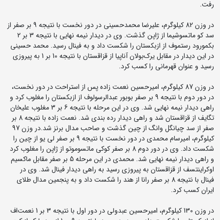
رفت.
در وزن 82 کیلوگرم، علیرضا محمدحسینی در دور نخست با نتیجه 9 بر صفر از
سد کو ماتسوشیما از ژاپن گذشت. وی در دیدار نیمه نهایی با نتیجه 3 بر 2
بکمورود رستموف از ازبکستان را شکست داد و به فینال رسید. محمد حسینی
در این دیدار در مقابل یرک‌بولان آناپیا از قزاقستان با نتیجه 10 بر 1 به پیروزی
رسید و عنوان قهرمانی را کسب کرد.
در وزن 87 کیلوگرم، امیرحسین نعمت زاده پس از استراحت در دور نخست،
در دور دوم با نتیجه 9 بر صفر بوبور عبد‌الرسولوف از ازبکستان را مغلوب کرد و
راهی دیدار نیمه نهایی شد. وی در این مرحله با نتیجه 6 بر 3 مغلوب علیخان
تگایف از قزاقستان شد و راهی دیدار رده بندی شد. نعمت زاده با نتیجه 8 بر
صفر از سد چیانگل وانگ از چین گذشت و صاحب مدال برنز شد.در وزن 97
کیلوگرم، امیرسام محمدی در دور نخست با نتیجه 9 بر صفر لی یو از چین را
شکست داد. وی در دور دوم 8 بر صفر کوکی ماتسوموتو از ژاپن را مغلوب کرد
و راهی دیدار نیمه نهایی شد. محمدی در این مرحله 5 بر صفر مقابل ماکسیم
اوکراینتسف از قزاقستان به پیروزی رسید به راهی دیدار فینال شد. وی در
فینال با نتیجه 8 بر صفر رانا از هند را شکست داد و به پنجمین مدال طلای
ایران کسب کرد.
در وزن 130 کیلوگرم، امیرحسین عبدولی در دور اول با نتیجه 3 بر 1 نعمت‌اف