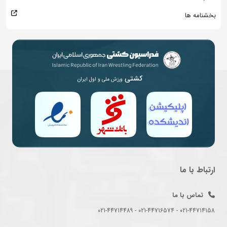
بخشنامه ها
کشتی
ورزش ملی و اول ایران
ارتباط با ما
تماس با ما
021-44714158 - 021-44716574 - 021-44714489