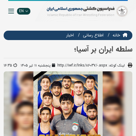
EN
خانه
اطلاع رسانی
اخبار
سلطه ایران بر آسیا؛
لینک کوتاه:
http://iwf.ir/lnks/86037/-.aspx
پنجشنبه ۱۱ تیر ۱۴۰۵
16:35