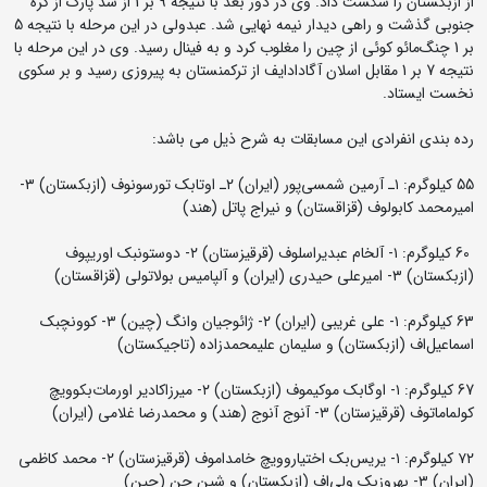
از ازبکستان را شکست داد. وی در دور بعد با نتیجه 9 بر 1 از سد پارک از کره
جنوبی گذشت و راهی دیدار نیمه نهایی شد. عبدولی در این مرحله با نتیجه 5
بر 1 چنگ‌مائو کوئی از چین را مغلوب کرد و به فینال رسید. وی در این مرحله با
نتیجه 7 بر 1 مقابل اسلان آگادادایف از ترکمنستان به پیروزی رسید و بر سکوی
نخست ایستاد.
رده بندی انفرادی این مسابقات به شرح ذیل می باشد:
55 کیلوگرم: ۱ـ آرمین شمسی‌پور (ایران) ۲ـ اوتابک تورسونوف (ازبکستان) ۳-
امیرمحمد کابولوف (قزاقستان) و نیراج پاتل (هند)
60 کیلوگرم: ۱- آلخام عبدیراسلوف (قرقیزستان) ۲- دوستونبک اوریپوف
(ازبکستان) ۳- امیرعلی حیدری (ایران) و آلپامیس بولاتولی (قزاقستان)
63 کیلوگرم: ۱- علی غریبی (ایران) ۲- ژائوجیان وانگ (چین) ۳- کوونچبک
اسماعیل‌اف (ازبکستان) و سلیمان علیمحمدزاده (تاجیکستان)
67 کیلوگرم: ۱- اوگابک موکیموف (ازبکستان) ۲- میرزاکادیر اورمات‌بکوویچ
کولماماتوف (قرقیزستان) ۳- آنوج آنوج (هند) و محمدرضا غلامی (ایران)
۷۲ کیلوگرم: ۱- یریس‌بک اختیاروویچ خامداموف (قرقیزستان) ۲- محمد کاظمی
(ایران) ۳- بهروزبک ولی‌اف (ازبکستان) و شین چن (چین)