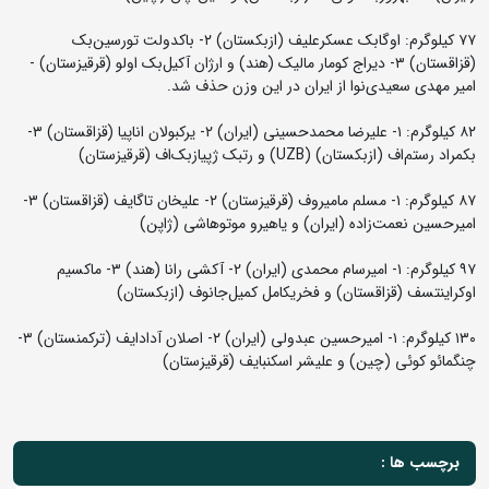
۷۷ کیلوگرم: اوگابک عسکرعلیف (ازبکستان) ۲- باکدولت تورسین‌بک
(قزاقستان) ۳- دیراج کومار مالیک (هند) و ارژان آکیل‌بک اولو (قرقیزستان) -
امیر مهدی سعیدی‌نوا از ایران در این وزن حذف شد.
۸۲ کیلوگرم: ۱- علیرضا محمدحسینی (ایران) ۲- یرکبولان اناپیا (قزاقستان) ۳-
بکمراد رستم‌اف (ازبکستان) (UZB) و رتبک ژپیاز‌بک‌اف (قرقیزستان)
۸۷ کیلوگرم: ۱- مسلم مامیروف (قرقیزستان) ۲- علیخان تاگایف (قزاقستان) ۳-
امیرحسین نعمت‌زاده (ایران) و یاهیرو موتوهاشی (ژاپن)
۹۷ کیلوگرم: ۱- امیرسام محمدی (ایران) ۲- آکشی رانا (هند) ۳- ماکسیم
اوکراینتسف (قزاقستان) و فخریکامل کمیل‌جانوف (ازبکستان)
۱۳۰ کیلوگرم: ۱- امیرحسین عبدولی (ایران) ۲- اصلان آدادایف (ترکمنستان) ۳-
چنگمائو کوئی (چین) و علیشر اسکنبایف (قرقیزستان)
برچسب ها :