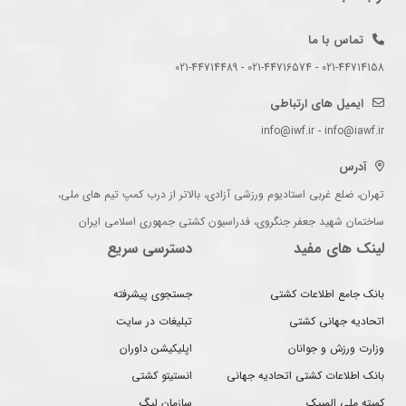
تماس با ما
021-44714158 - 021-44716574 - 021-44714489
ایمیل های ارتباطی
info@iwf.ir - info@iawf.ir
آدرس
تهران، ضلع غربی استادیوم ورزشی آزادی، بالاتر از درب کمپ تیم های ملی،
ساختمان شهید جعفر جنگروی، فدراسیون کشتی جمهوری اسلامی ایران
لینک های مفید
دسترسی سریع
بانک جامع اطلاعات کشتی
جستجوی پیشرفته
اتحادیه جهانی کشتی
تبلیغات در سایت
وزارت ورزش و جوانان
اپلیکیشن داوران
بانک اطلاعات کشتی اتحادیه جهانی
انستیتو کشتی
کمیته ملی المپیک
سازمان لیگ