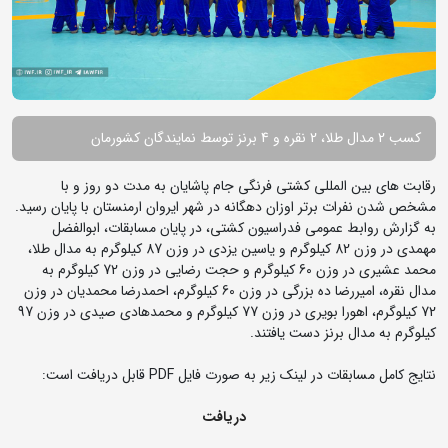
کسب 2 مدال طلا، 2 نقره و 4 برنز توسط نمایندگان کشورمان
رقابت های بین المللی کشتی فرنگی جام پاشایان به مدت دو روز و با
مشخص شدن نفرات برتر اوزان دهگانه در شهر ایروان ارمنستان با پایان رسید.
به گزارش روابط عمومی فدراسیون کشتی، در پایان مسابقات، ابوالفضل
مهمدی در وزن 82 کیلوگرم و یاسین یزدی در وزن 87 کیلوگرم به مدال طلا،
محمد عشیری در وزن 60 کیلوگرم و حجت رضایی در وزن 72 کیلوگرم به
مدال نقره، امیررضا ده بزرگی در وزن 60 کیلوگرم، احمدرضا محمدیان در وزن
72 کیلوگرم، اهورا بویری در وزن 77 کیلوگرم و محمدهادی صیدی در وزن 97
کیلوگرم به مدال برنز دست یافتند.
نتایج کامل مسابقات در لینک زیر به صورت فایل PDF قابل دریافت است:
دریافت