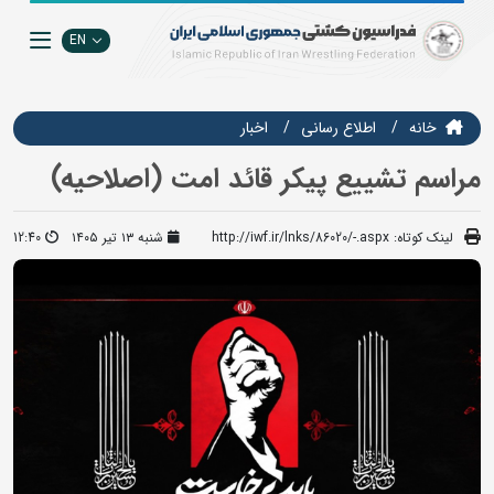
EN
خانه
اطلاع رسانی
اخبار
مراسم تشییع پیکر قائد امت (اصلاحیه)
لینک کوتاه:
http://iwf.ir/lnks/86020/-.aspx
شنبه ۱۳ تیر ۱۴۰۵
12:40