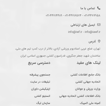
تماس با ما
021-44714158 - 021-44716574 - 021-44714489
ایمیل های ارتباطی
info@iwf.ir - info@iawf.ir
آدرس
تهران، ضلع غربی استادیوم ورزشی آزادی، بالاتر از درب کمپ تیم های ملی،
ساختمان شهید جعفر جنگروی، فدراسیون کشتی جمهوری اسلامی ایران
لینک های مفید
دسترسی سریع
بانک جامع اطلاعات کشتی
جستجوی پیشرفته
اتحادیه جهانی کشتی
تبلیغات در سایت
وزارت ورزش و جوانان
اپلیکیشن داوران
بانک اطلاعات کشتی اتحادیه جهانی
انستیتو کشتی
کمیته ملی المپیک
سازمان لیگ