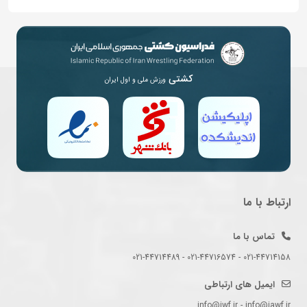
کشتی
ورزش ملی و اول ایران
ارتباط با ما
تماس با ما
021-44714158 - 021-44716574 - 021-44714489
ایمیل های ارتباطی
info@iwf.ir - info@iawf.ir