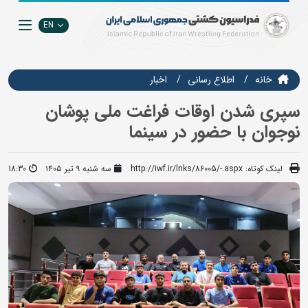
EN
خانه
اطلاع رسانی
اخبار
سپری شدن اوقات فراغت ملی پوشان
نوجوان با حضور در سینما
لینک کوتاه:
http://iwf.ir/lnks/86005/-.aspx
سه شنبه ۹ تیر ۱۴۰۵
18:30