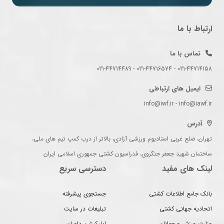
ارتباط با ما
تماس با ما
021-44714158 - 021-44716574 - 021-44714489
ایمیل های ارتباطی
info@iwf.ir - info@iawf.ir
آدرس
تهران، ضلع غربی استادیوم ورزشی آزادی، بالاتر از درب کمپ تیم های ملی،
ساختمان شهید جعفر جنگروی، فدراسیون کشتی جمهوری اسلامی ایران
لینک های مفید
دسترسی سریع
بانک جامع اطلاعات کشتی
جستجوی پیشرفته
اتحادیه جهانی کشتی
تبلیغات در سایت
وزارت ورزش و جوانان
اپلیکیشن داوران