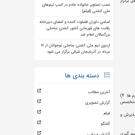
ازندران شهرستان آمل برگزار
نصب تصاویر خانواده خادم در کمپ تیم‌های
ملی کشتی (فیلم)
اسامی داوران قضاوت کننده و اعضای دبیرخانه
رقابت های قهرمانی کشور کشتی ساحلی
بزرگسالان اعلام شد
اردوی تیم ملی کشتی ساحلی نوجوانان از 17
مرداد در آذربایجان شرقی برگزار می شود
دسته بندی ها
آخرین مطالب
1 ) اصل شناسنامه و اصل کارت ملی. 2) اصل گذر نامه (با حداقل اعتبار 10 ماه) 3) معرفی نامه هیات کشتی استان به همراه مشخصات کامل تیم ها. 4)
لامت جسمانی از پزشک متخصص
گزارش تصویری
فیلم
پذیرش و
گفتگو
یم گیری
گزارش ورزشی