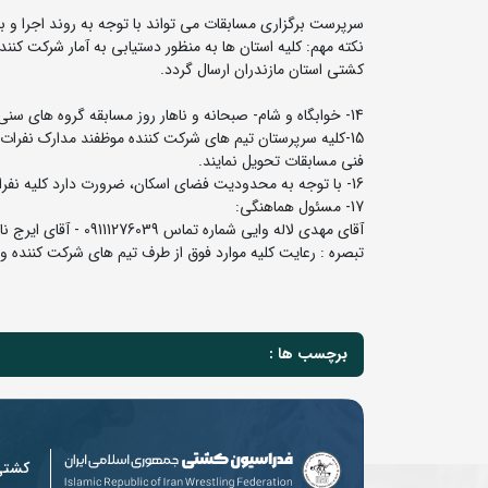
سرپرست برگزاری مسابقات می تواند با توجه به روند اجرا و برگ
کشتی استان مازندران ارسال گردد.
14- خوابگاه و شام- صبحانه و ناهار روز مسابقه گروه های سنی توسط میزبان تامین و تدارک دیده خواهد شد.
فنی مسابقات تحویل نمایند.
16- با توجه به محدودیت فضای اسکان، ضرورت دارد کلیه نفرات و تیم‌ها از آوردن همراه جداَ خودداری نمایند.
17- مسئول هماهنگی:
آقای مهدی لاله وایی شماره تماس 09111276039 - آقای ایرج نائیجی شماره تماس 09111278702.
تبصره : رعایت کلیه موارد فوق از طرف تیم های شرکت کننده و ک
برچسب ها :
کشت