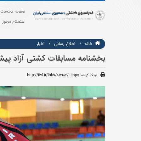
صفحه نخست
استعلام مجوز
خانه
اطلاع رسانی
اخبار
بخشنامه مسابقات کشتی آزاد پیشک
لینک کوتاه:
http://iwf.ir/lnks/85986/-.aspx