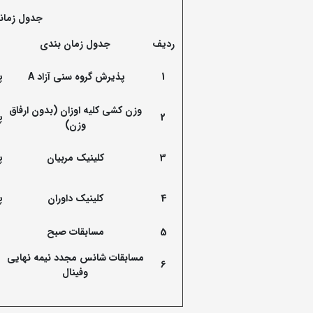
جدول زمانب
ردیف
جدول زمان بندی
1
پذیرش گروه سنی آزاد
A
پ
وزن کشی کلیه اوزان (بدون ارفاق
2
پ
وزن)
3
کلینیک مربیان
پ
4
کلینیک داوران
پ
5
مسابقات صبح
مسابقات شانس مجدد نیمه نهایی
6
وفینال