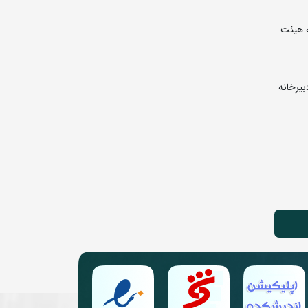
ستیابی به آمار شرکت کنندگان و مدیریت برگزاری مسابقات ارسال لیست در رشته آزاد تا تاریخ 1405/04/20 به هیئت
 و ثبت نام به دبیرخانه