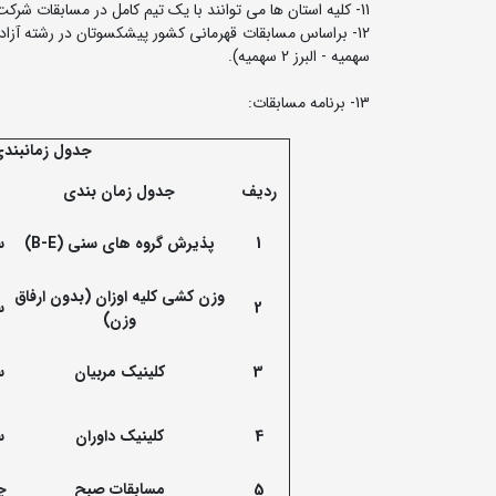
11- کلیه استان ها می توانند با یک تیم کامل در مسابقات شرکت نمایند.
سهمیه - البرز 2 سهمیه).
13- برنامه مسابقات:
جدول زمانبندی 
ردیف
جدول زمان بندی
1
پذیرش گروه های سنی
(
B-E)
س
وزن کشی کلیه اوزان (بدون ارفاق
2
س
وزن)
3
کلینیک مربیان
س
4
کلینیک داوران
س
5
مسابقات صبح
چ