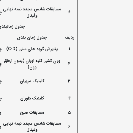
مسابقات شانس مجدد نیمه نهایی
6
چ
وفینال
جدول زمانبندی 
ردیف
جدول زمان بندی
1
پذیرش گروه های سنی
(
C-D
)
چ
وزن کشی کلیه اوزان (بدون ارفاق
2
چ
وزن)
3
کلینیک مربیان
چ
4
کلینیک داوران
چ
5
مسابقات صبح
پ
مسابقات شانس مجدد نیمه نهایی
6
پ
وفینال