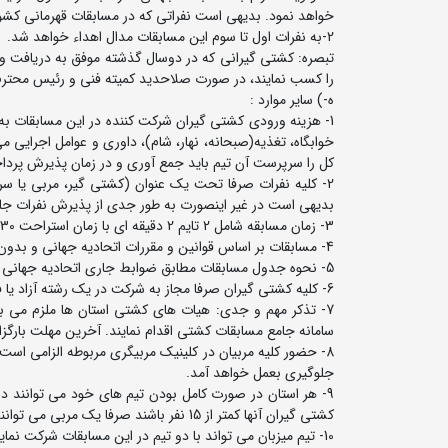
خواهد نمود. بدیهی است نفراتی که در مسابقات قهرمانی کشور شرکت
2-به نفرات اول تا سوم این مسابقات مدال اهداء خواهد شد.
را کسب نمایند، در صورت صلاحدید کمیته فنی و رئیس محترم کمیته
ه-) سایر موارد :
خوابگاه، تغذیه(صبحانه، نهار، شام)، داوری و عوامل اجرایی
کل را سرپرست آن تیم باید جمع آوری و در زمان پذیرش پرد
2- کلیه نفرات صرفا تحت یک عنوان (کشتی گیر، مربی یا س
بدیهی است در غیر اینصورت به طور جدی از پذیرش نفرات ج
3- زمان مسابقه شامل 2 تایم 2 دقیقه ای با زمان استراحت 30 ثانیه خواهند بود.
4- مسابقات بر اساس قوانین و مقررات اتحادیه جهانی و بدون ارفاق وزن برگزار خواهدشد.
5- نحوه جدول مسابقات مطابق ضوابط جاری اتحادیه جهانی کشتی می باشد.
6- کلیه کشتی گیران صرفا مجاز به شرکت در یک رشته آزاد یا فرنگی می باشند.
7- تذکر مهم و جدی: هیات های کشتی استان ها ملزم می ب
سامانه جامع مسابقات کشتی اقدام نمایند. آخرین مهلت بارگزاری مدارک 
8- حضور کلیه مربیان در کلینیک مربیگری مربوطه الزامی است
جلوگیری بعمل خواهد آمد.
9- هر استان در صورت کامل بودن تیم های خود می توانند دو
کشتی گیران آنها کمتر از 15 نفر باشند صرفا یک مربی می توانند به همراه داشته باشند.
10- تیم میزبان می تواند با دو تیم در این مسابقات شرکت نماید.