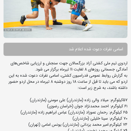
اسامی نفرات دعوت شده اعلام شد
اردوى تیم ملى کشتى آزاد بزرگسالان جهت سنجش و ارزیابی شاخص‌های
آمادگی جسمانی روزهای 8 لغایت 11 تیرماه برگزار می شود.
به گزارش روابط عمومی فدراسیون کشتی، اسامی نفرات دعوت شده به این
اردو که می باید تا قبل از ساعت 18 روز دوشنبه 8 تیرماه در محل اردو حضور
داشته باشند، به شرح زیر است:
٥٧کیلوگرم: میلاد والى زاده (مازندران) على مومنی (مازندران)
٦١ کیلوگرم: احمد محمدنژاد جوان (خراسان رضوی)
٦٥ کیلوگرم: رحمان عموزاد (مازندران) عباس ابراهیم زاده (مازندران)
٧٠ کیلوگرم: سینا خلیلى (مازندران)
٧٤ کیلوگرم:امیر محمد یزدانى (مازندران) یونس امامى (تهران)
٧٩ کیلوگرم: محمد نخودى (مازندران)