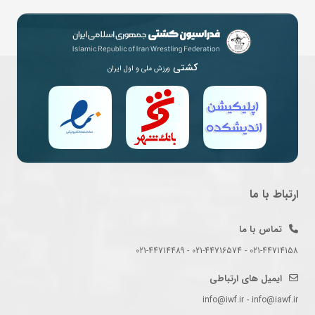
کشتی
ورزش ملی و اول ایران
ارتباط با ما
تماس با ما
021-44714158 - 021-44716574 - 021-44714489
ایمیل های ارتباطی
info@iwf.ir - info@iawf.ir