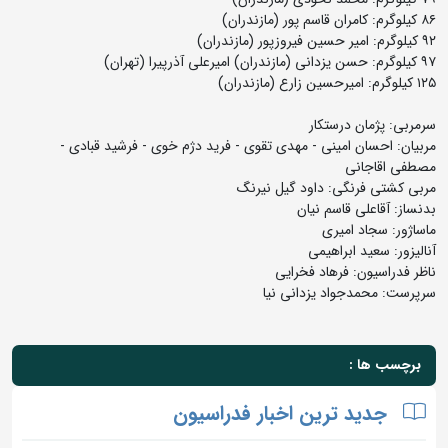
٨٦ کیلوگرم: کامران قاسم پور (مازندران)
٩٢ کیلوگرم: امیر حسین فیروزپور (مازندران)
٩٧ کیلوگرم: حسن یزدانى (مازندران) امیرعلى آذرپیرا (تهران)
١٢٥ کیلوگرم: امیرحسین زارع (مازندران)
سرمربى: پژمان درستکار
مربیان: احسان امینى - مهدى تقوى - فرید دژم خوى - فرشید قبادى -
مصطفى اقاجانى
مربی کشتی فرنگی: داود گیل نیرنگ
بدنساز: آقاعلى قاسم نیان
ماساژور: سجاد امیرى
آنالیزور: سعید ابراهیمى
ناظر فدراسیون: فرهاد فخرایى
سرپرست: محمدجواد یزدانى نیا
برچسب ها :
جدید ترین اخبار فدراسیون