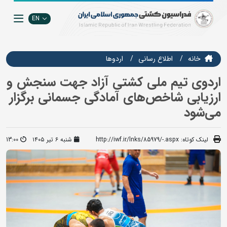
EN
خانه
اطلاع رسانی
اردوها
اردوی تیم ملی کشتی آزاد جهت سنجش و
ارزیابی شاخص‌های آمادگی جسمانی برگزار
می‌شود
لینک کوتاه:
http://iwf.ir/lnks/85979/-.aspx
شنبه ۶ تیر ۱۴۰۵
13:00