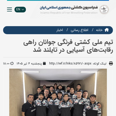
EN
خانه
اطلاع رسانی
اخبار
تیم ملی کشتی فرنگی جوانان راهی
رقابت‌های آسیایی در تایلند شد
لینک کوتاه:
http://iwf.ir/lnks/85971/-.aspx
پنجشنبه ۴ تیر ۱۴۰۵
18:00