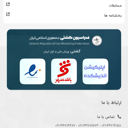
مسابقات
بخشنامه ها
کشتی
ورزش ملی و اول ایران
ارتباط با ما
تماس با ما
021-44714158 - 021-44716574 - 021-44714489