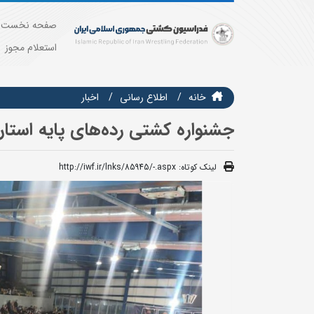
صفحه نخست
استعلام مجوز
خانه
اطلاع رسانی
اخبار
جشنواره کشتی رده‌های پایه استان
لینک کوتاه:
http://iwf.ir/lnks/85945/-.aspx