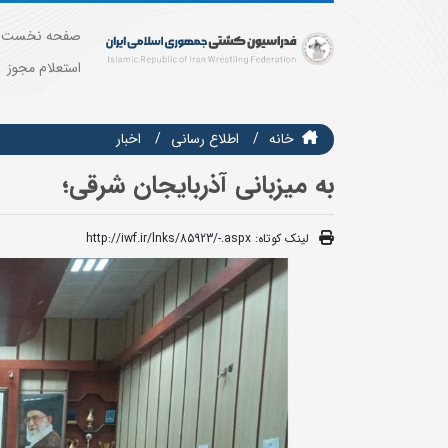
صفحه نخست
استعلام مجوز
خانه
اطلاع رسانی
اخبار
به میزبانی آذربایجان شرقی؛
لینک کوتاه:
http://iwf.ir/lnks/85923/-.aspx