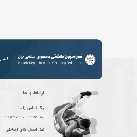
کشت
ارتباط با ما
تماس با ما
021-44714158 - 021-44716574 - 021-44714489
ایمیل های ارتباطی