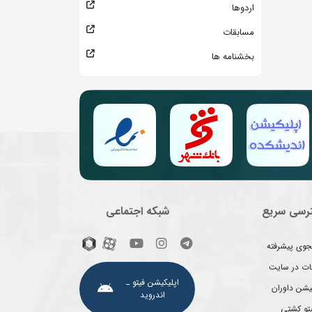
اردوها
مسابقات
بخشنامه ها
رسی سریع
شبکه اجتماعی
وی پیشرفته
غات در سایت
اپلیکیشن فیتو ـ
یشن داوران
اندروید
یتو کشتی