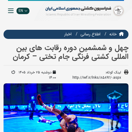
EN
خانه
اطلاع رسانی
اخبار
چهل و شمشمین دوره رقابت های بین
المللی کشتی فرنگی جام تختی – کرمان
لینک کوتاه:
دوشنبه ۲۵ خرداد ۱۴۰۵
14:00
http://iwf.ir/lnks/85892/-.aspx