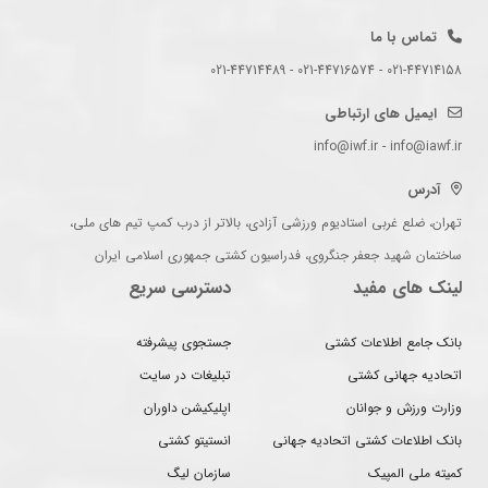
تماس با ما
021-44714158 - 021-44716574 - 021-44714489
ایمیل های ارتباطی
info@iwf.ir - info@iawf.ir
آدرس
تهران، ضلع غربی استادیوم ورزشی آزادی، بالاتر از درب کمپ تیم های ملی،
ساختمان شهید جعفر جنگروی، فدراسیون کشتی جمهوری اسلامی ایران
لینک های مفید
دسترسی سریع
بانک جامع اطلاعات کشتی
جستجوی پیشرفته
اتحادیه جهانی کشتی
تبلیغات در سایت
وزارت ورزش و جوانان
اپلیکیشن داوران
بانک اطلاعات کشتی اتحادیه جهانی
انستیتو کشتی
کمیته ملی المپیک
سازمان لیگ