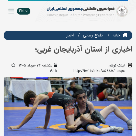
EN
خانه
اطلاع رسانی
اخبار
اخباری از استان آذربایجان غربی؛
لینک کوتاه:
یکشنبه ۲۴ خرداد ۱۴۰۵
09:15
http://iwf.ir/lnks/85885/-.aspx