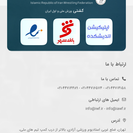
کشتی
ورزش ملی و اول ایران
ارتباط با ما
تماس با ما
021-44714158 - 021-44716574 - 021-44714489
ایمیل های ارتباطی
info@iwf.ir - info@iawf.ir
آدرس
تهران، ضلع غربی استادیوم ورزشی آزادی، بالاتر از درب کمپ تیم های ملی،