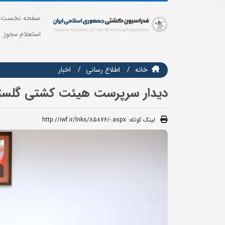
صفحه نخست
استعلام مجوز
خانه
اطلاع رسانی
اخبار
دیدار سرپرست هیئت کشتی گلستان
لینک کوتاه:
http://iwf.ir/lnks/85876/-.aspx