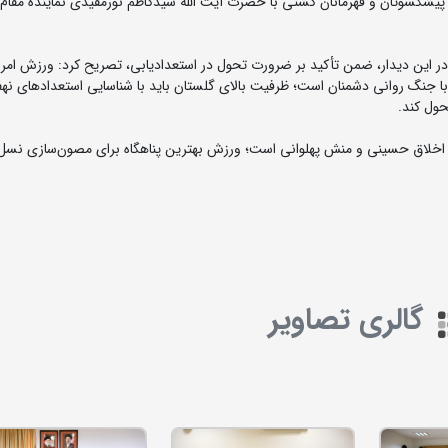
شکسوتان و قهرمانان کشتی با حضرت آیت الله سیدکاظم نورمفیدی نماینده مقام
ر این دیدار، ضمن تأکید بر ضرورت تحول در استعدادیابی، تصریح کرد: ورزش امروز
ه با جنگ روانی دشمنان است؛ ظرفیت بالای گلستان باید با شناسایی استعدادهای نهف
 با اخلاق حسینی و منش پهلوانی است؛ ورزش بهترین پناهگاه برای مصون‌سازی نسل 
گالری تصاویر