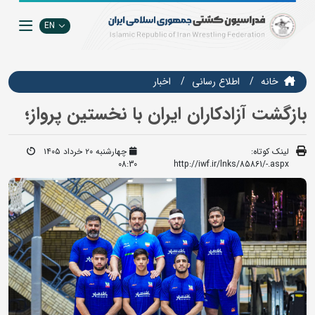
EN
خانه
اطلاع رسانی
اخبار
بازگشت آزادکاران ایران با نخستین پرواز؛
لینک کوتاه:
چهارشنبه ۲۰ خرداد ۱۴۰۵
08:30
http://iwf.ir/lnks/85861/-.aspx