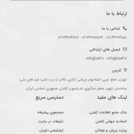
ارتباط با ما
تماس با ما
021-44714158 - 021-44716574 - 021-44714489
ایمیل های ارتباطی
info@iwf.ir - info@iawf.ir
آدرس
تهران، ضلع غربی استادیوم ورزشی آزادی، بالاتر از درب کمپ تیم های ملی،
ساختمان شهید جعفر جنگروی، فدراسیون کشتی جمهوری اسلامی ایران
لینک های مفید
دسترسی سریع
بانک جامع اطلاعات کشتی
جستجوی پیشرفته
اتحادیه جهانی کشتی
تبلیغات در سایت
وزارت ورزش و جوانان
اپلیکیشن داوران