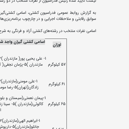
لیست تایید شده رئیس فدراسیون از نفرات منتخب در دو رشته 
به گزارش روابط عمومی فدراسیون کشتی، اسامی کشتی‌گیران
سوابق رقابتی و ملاحظات اجرایی و در چارچوب برنامه‌ریزی‌ه
اسامی نفرات منتخب در رشته‌های کشتی آزاد و فرنگی به شرح
اسامی کشتی گیران واجد شرا
اوزان
57 کیلوگرم
61 کیلوگرم
زادگان(تهران)5-رضا مومنی(مازندران)6-ابراهیم خواری(مازندران) 7-طاها هاشمی(مازندران).
65 کیلوگرم
ارش