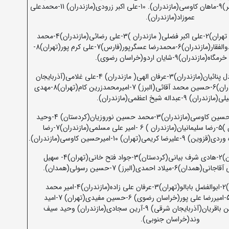
پور(تهران)8-محمد عمویی(البر)9-ماهان کاوسی(مازندران). 10-علی اکبر زرودی(مازندران) 11-محمدعلی
عموزاد(مازندران).
1-امیرحسین حسینی(توابع تهران)2-علی اکبر فضلی( مازندران )3-علی رضائی(مازندران)4-محمد
بخشی( مازندران)5-پژمان ذوالفقار(مازندران)6-محمدرضا عسگرپور(فارس)7-علی کرم پور(تهران)8-
(مازندران)9-شایان اردو(خراسان رضوی).
1-معین فتوحی(تهران)2-عادل پنائیان(مازندران)3-عرفان الهی( مازندران) 4-علی غلامی(آذربایجان
شرقی)5-فریبرز بابائی(مازندران)6-حسین محمد آقائی(البرز) 7-امیرمحمدزرین کام(تهران)8-مهدی
دران) 9-عبداله شیخ اعظمی(مازندران).
1-سجاد غلامی(البرز)2-امیرحسین کاوسی(مازندران)3-محمد حسین نوروزیان(کردستان) 4-وحید
اسمائیل زاده( توابع تهران )5-رضا سلیمانیان(مازندران ) 6 -امیر علی مسلمی(مازندران)7-رضا
1-امیرعلی آقاجانی(همدان)2-هادی شرف بیانی(کردستان)3-جواد فتح خانی(تهران)4- سهیل
1-علیرضا رکابی(مازندران)2-ابوالفضل بابالو(تهران)3-عرفان علی زاده(مازندران)4-امیر محمد
شفاهی(خراسان رضوی)5-امیررضا علی پور(خراسان رضوی) 6-حسین مفیدی(تهران) 7-امید
کریمی(البرز) 8-امیرحسین باقریان(آذربایجان شرقی) 9-آرین سجادی(مازندران) وحید سیف
وند(خراسان جنوبی).