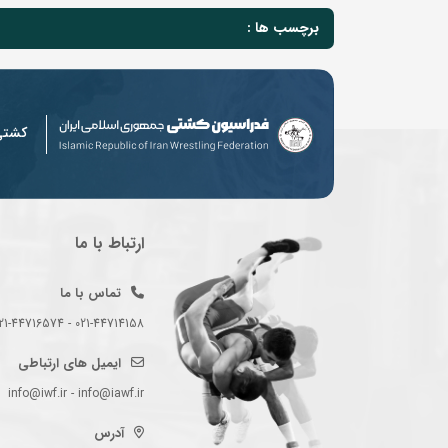
برچسب ها :
کشت
ارتباط با ما
تماس با ما
021-44714158 - 021-44716574 - 021-44714489
ایمیل های ارتباطی
info@iwf.ir - info@iawf.ir
آدرس