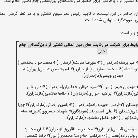
کشتی آزاد و فرنگی برای حضور در رقابت‌های بین‌المللی جام تختی اعلام شد.
 حاضر در این لیست، با تایید رئیس فدراسیون کشتی و با در نظر گرفتن عملک
ای صورت‌گرفته نهایی شده است.
 زیر است:
یط برای شرکت در رقابت های بین المللی کشتی آزاد بزرگسالان جام
تختی
1- علی یحیی پور( مازندران )2-امیر پرسته(مازندران)3-علیرضا سرلک( لرستان )4-محمدجواد یخکشی(
مازندران )5-پژمان نجفی( کرمانشاه )6- محمد صفرپور (مازندران )7-امیرحسین عباسی(تهران) 8-
مهدی ویسی(مازندران).
1-علی مومنی(مازندران)2-مهدی رحیمی(البرز )3-سید عرفان جعفریان(مازندران)4-علی قلی
1-پیمان نعمتی(سیستان و بلوچستان )2-آرمین حبیب زاده(مازندران)3-یاسین رضائی(مازندران)4-پویا
کاکوئی(مازندران )5- سینا زندی(همدان )6-علی اصغر تات(هرمزگان)7-شهداد خسروی(البرز)8-سام
د(تهران)9-ابوالفضل بخشوده(مازندران).
1-ابراهیم الهی(مازندران)2-مرتضی قیاسی(لرستان)3-محمدرضا باقری(مازندران)4-کیان محمود
جانلو(مازندران)5-داریوش ولی زاده(همدان)6- مرتضی حاج ملا محمدی(البرز)7-رضا شمسی