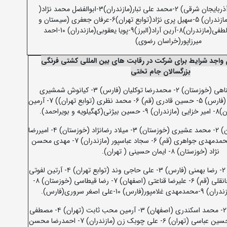
1-مرتضی جان محمدزاده(آذربایجان شرقی) 2-محمد علی تبار(مازندران)3-ابوالفضل محمد نژاد(
تهران)4-سید رضا چراغی(مازندران) 5-سهیل پری نژاد(توابع تهران)6-عرفان جعفری (سیستان و
بلوچستان)7-محمدرضا لطفی(مازندران)8-آرین آراد(البرز)9-پویا یعقوبی(مازندران) 10-احمد
میرزاپور(خراسان رضوی)
واجد شرایط برای شرکت در رقابت های بین المللی کشتی فرنگی
بزرگسالان جام تختی
1- محمد حسینوند پناهی (خوزستان) 2- محمدرضا توکلیان (فارس) 3- کیانوش شمشیری
(تهران) ۴- مهدی کمالی (فارس) 5- حسین قادری (قم) 6- محمد نظری (توابع تهران)) 7- آرمین
ویراحمد).
1- پویا ناصرپور (خوزستان) 2- محمد عشیری (خوزستان) 3- میلاد رضانژاد (خوزستان) ۴- امیررضا
ده بزرگی (فارس) 5- محمدمهدی جواهری (قم) 6- سجاد عباسپور (مازندران) 7- مهدی محسن
نژاد (خوزستان) ۸- ایمان حسینی ( تهران).
1- میثم دلخانی (فارس) 2- رضا بهمنی (فارس) 3- علی حاجی وند (توابع تهران) ۴- آرتین لفوتی
(مازندران) 5- محمد جانقلی (قم) ۶- علیرضا قناعتی (اصفهان) 7- رضا قیطاسی (خوزستان) ۸-
-علی اصغر سروری(فارس).
1- محمد کمالی (فارس) 2- محمد اسکندری (اصفهان) 3- آرمین محب ثابت (تهران) ۴- مصطفی
رضایی ( مازندران) 5- حسین عباسی (تهران) ۶- علی چوبک زن (مازندران) 7- احمدرضا محسن