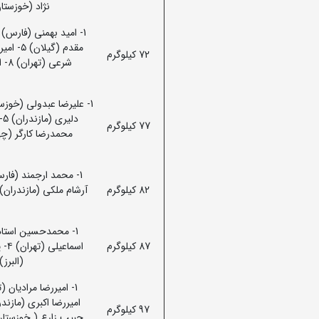
نژاد (خوزستان) ۸- روح الله زارع ( مازندران) ۹- رامین ب
72 کیلوگرم
77 کیلوگرم
82 کیلوگرم
87 کیلوگرم
(البرز) ۷- اصغر رضانژاد (مازندران) 8-یاسین یزدی(م
97 کیلوگرم