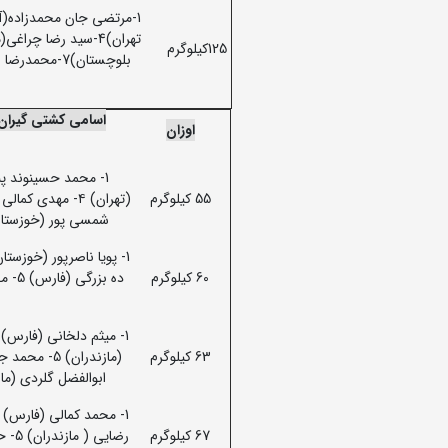
125کیلوگرم
اسامی کشتی گیران 
اوزان
55 کیلوگرم
شمسی پور (خوزستان)8- امیر خزایی (مازندران) 9- حسین بیژنی(کهگیلویه و ب
60 کیلوگرم
63 کیلوگرم
ابوالفضل گلردی (مازندران) 9-محمدمهدی غلامپور(فارس) 10
67 کیلوگرم