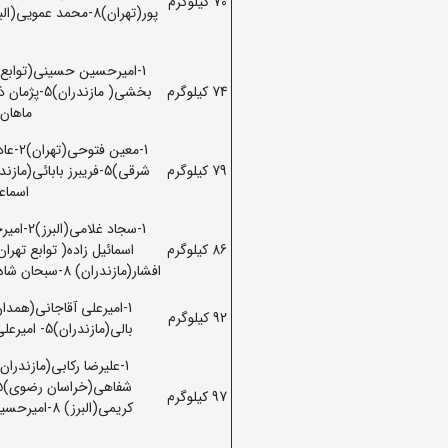
70 کیلوگرم
74 کیلوگرم
ماهان خرمگاه
79 کیلوگرم
اسماعیلی(مازن
86 کیلوگرم
افشار(مازندران) 8-سبحان شاه وردی(قزوین) 9-علیرضا کریمی(تهران) 10-امیرحسین کاوسی(مازندران).
92 کیلوگرم
بالی(مازندران)5- امیرعلی آقاجانی(همدان)6-میلاد احمدی(البرز) 7-حسین رسولی(همدان).
97 کیلوگرم