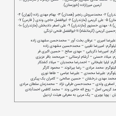
آرمین میرزازاده (خوزستان).
1- مرتضی الغوثی (مازندران) 2- محمدسروش رنجبر (همدان) 3- بهنام مهدی زاده (تهران) ۴-
آرمان طهماسبی (کردستان) 5- علی کریمی (مازندران) ۶- ابوالفضل حاجی وندی ( فارس) 7-
فردین مقصودی (کیش) 8- مهدی حسنپور (مازندران) ۹- علی اصغر دادبخش (مازندران) ۱۰-
ین کریمی (کرمانشاه) 11-ابوالفضل فتحی تزنگی
ان : پویا بویری – یک مربی به معرفی هیئت اردبیل