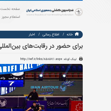
صفحه نخست
استعلام مجوز
خانه
اطلاع رسانی
اخبار
برای حضور در رقابت‌های بین‌المل
لینک کوتاه:
http://iwf.ir/lnks/85857/-.aspx