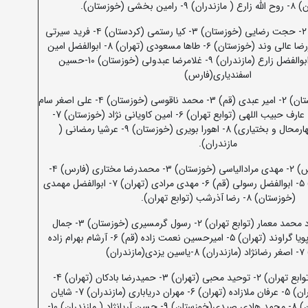
خشی (خوزستان).
1- امید بهمنی (فارس) ۲- حجت رضایی (خوزستان) ۳- کیا رستمی (کردستان) ۴- فرید سیرتی
مقدم (گیلان) ۵- امیررضا عالی وند (خوزستان) ۶- طاها مسعودی (تهران) 8- ابوالفضل امین
شرعی (تهران) 8- ابوالفضل زارع (مازندران) ۹- غلامرضا عبدولی (خوزستان) 10-حسین
اسفندیاری(فارس)
1- علیرضا عبدولی (خوزستان) 2- امیر عبدی (قم) 3- محمد ناقوسی (خوزستان) ۴- علی اصغر سام
دلیری (مازندران) 5- عارف حبیب اللهی (توابع تهران) ۶- امین کاویانی نژاد (خوزستان) 7-
محمدرضا کارگر (چهارمحال و بختیاری) 8- اهورا بویری (خوزستان) ۹- عرشیا رمضانی (
مازندران).
1- محمد ارجمند (فارس) ۲- مهدی مرادالیاسی (خوزستان) ۳- محمدرضا مختاری (فارس) ۴-
آرشام ملکی (مازندران) ۵- ابوالفضل رسولی (قم) ۶- مهدی مرادی (تهران) ۷- ابوالفضل مهمدی
(خوزستان) ۸- رضا آذرشب (توابع تهران).
1- محمدحسین استاد محمد معمار (توابع تهران) ۲- رسول گرمسیری (خوزستان) ۳- جمال
اسماعیلی (تهران) ۴- پویا گراوند (تهران) ۵- امیرحسین نعمت زاده (قم) ۶- آرشام بهرام زاده
ازندران)
1- امیررضا مرادیان (توابع تهران) ۲- توحید محبی (تهران) ۳- حمیدرضا بادکان (تهران) 4-
امیررضا اکبری (مازندران) 5- عرفان ملازاده (تهران) 6- مهران دریاباری (مازندران) 7- شایان
حبیب زارع ( خوزستان) 8- محمد هادی صیدی(خوزستان) 9- حسن آریانژاد ( مازندران) 10-