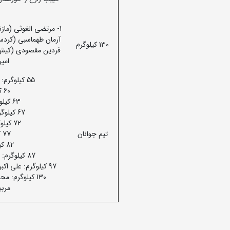
130 کیلوگرم
امیرحس
55 کیلوگرم: علیرضا امیری – عرفان بخت آور – محمدحسن مشهدی زاده
60 کیلوگرم: امیررضا نقیبی – محمدحسین مشهدی زاده
63 کیلوگرم: امیررضا ذکریایی – مهدی صالح – حسین اکبری فر
67 کیلوگرم: میلاد حسنی – آرشام لرستانی – میرمحمد باقر عزیزی
72 کیلوگرم: ایلیا علیخانی – احمدرضا محمدیان – میلاد کشتکار
تیم جوانان
77 کیلوگرم: محمد مرادی – رضا بیرانوند – محمود کارگر
82 کیلوگرم: علیرضا محمدی – علیرضا عباسی – طاها نوری
87 کیلوگرم: محمد مهدی درخشان – حسین صالحی – کامران بک پیکری
97 کیلوگرم: علی اکبر اصغری ولدی – محمدحسن طرفی نژاد – محمدزمان سلطان مرادی
130 کیلوگرم: محمد کریمی اصل – روح اله حاجی وند – محمد کاظمی احمدآبادی
مربی