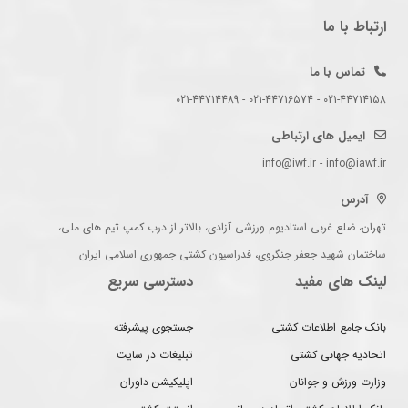
ارتباط با ما
تماس با ما
021-44714158 - 021-44716574 - 021-44714489
ایمیل های ارتباطی
info@iwf.ir - info@iawf.ir
آدرس
تهران، ضلع غربی استادیوم ورزشی آزادی، بالاتر از درب کمپ تیم های ملی،
ساختمان شهید جعفر جنگروی، فدراسیون کشتی جمهوری اسلامی ایران
لینک های مفید
دسترسی سریع
بانک جامع اطلاعات کشتی
جستجوی پیشرفته
اتحادیه جهانی کشتی
تبلیغات در سایت
وزارت ورزش و جوانان
اپلیکیشن داوران