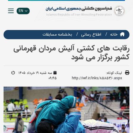
EN
خانه
اطلاع رسانی
بخشنامه مسابقات
رقابت های کشتی آلیش مردان قهرمانی
کشور برگزار می شود
لینک کوتاه:
سه شنبه ۱۹ خرداد ۱۴۰۵
09:45
http://iwf.ir/lnks/85853/-.aspx