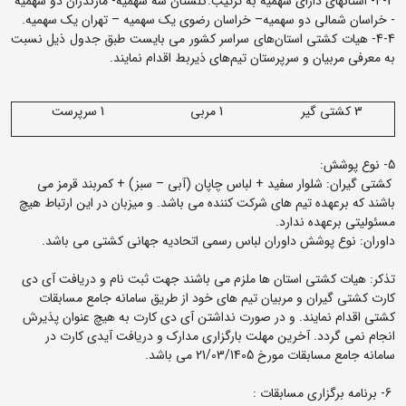
4-3- استانهای دارای سهمیه به ترتیب:گلستان سه سهمیه- مازندران دو سهمیه
- خراسان شمالی دو سهمیه– خراسان رضوی یک سهمیه – تهران یک سهمیه.
4-4- هیات‌ کشتی استان‌های سراسر کشور می بایست طبق جدول ذیل نسبت
به معرفی مربیان و سرپرستان تیم‌های ذیربط اقدام نمایند.
3 کشتی گیر
1 مربی
1 سرپرست
5- نوع پوشش:
کشتی گیران: شلوار سفید + لباس چاپان (آبی – سبز) + کمربند قرمز می
باشند که برعهده تیم های شرکت کننده می باشد. و میزبان در این ارتباط هیچ
مسئولیتی برعهده ندارد.
داوران: نوع پوشش داوران لباس رسمی اتحادیه جهانی کشتی می باشد.
تذکر: هیات کشتی استان ها ملزم می باشند جهت ثبت نام و دریافت آی دی
کارت کشتی گیران و مربیان تیم های خود از طریق سامانه جامع مسابقات
کشتی اقدام نمایند. و در صورت نداشتن آی دی کارت به هیچ عنوان پذیرش
انجام نمی گردد. آخرین مهلت بارگزاری مدارک و دریافت آیدی کارت در
سامانه جامع مسابقات مورخ 21/03/1405 می باشد.
6- برنامه برگزاری مسابقات :