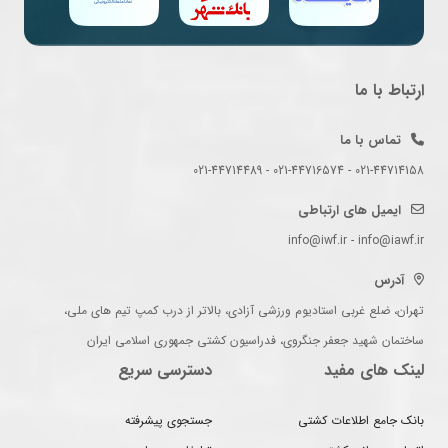
ارتباط با ما
تماس با ما
021-44714158 - 021-44716574 - 021-44714489
ایمیل های ارتباطی
info@iwf.ir - info@iawf.ir
آدرس
تهران، ضلع غربی استادیوم ورزشی آزادی، بالاتر از درب کمپ تیم های ملی،
ساختمان شهید جعفر جنگروی، فدراسیون کشتی جمهوری اسلامی ایران
لینک های مفید
دسترسی سریع
بانک جامع اطلاعات کشتی
جستجوی پیشرفته