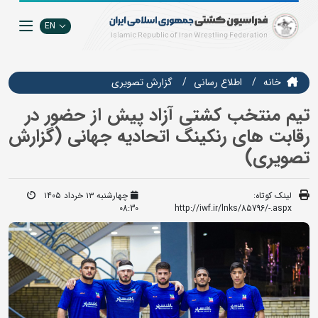
EN
خانه
اطلاع رسانی
گزارش تصويري
تیم منتخب کشتی آزاد پیش از حضور در
رقابت های رنکینگ اتحادیه جهانی (گزارش
تصویری)
لینک کوتاه:
چهارشنبه ۱۳ خرداد ۱۴۰۵
08:30
http://iwf.ir/lnks/85796/-.aspx