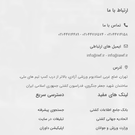
ارتباط با ما
تماس با ما
021-44714158 - 021-44716574 - 021-44714489
ایمیل های ارتباطی
info@iwf.ir - info@iawf.ir
آدرس
تهران، ضلع غربی استادیوم ورزشی آزادی، بالاتر از درب کمپ تیم های ملی،
ساختمان شهید جعفر جنگروی، فدراسیون کشتی جمهوری اسلامی ایران
لینک های مفید
دسترسی سریع
بانک جامع اطلاعات کشتی
جستجوی پیشرفته
اتحادیه جهانی کشتی
تبلیغات در سایت
وزارت ورزش و جوانان
اپلیکیشن داوران