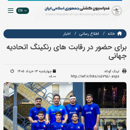
EN
خانه
اطلاع رسانی
اخبار
برای حضور در رقابت های رنکینگ اتحادیه
جهانی
لینک کوتاه:
چهارشنبه ۱۳ خرداد ۱۴۰۵
08:00
http://iwf.ir/lnks/85795/-.aspx