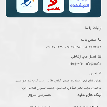
ارتباط با ما
تماس با ما
021-44714158 - 021-44716574 - 021-44714489
ایمیل های ارتباطی
info@iwf.ir - info@iawf.ir
آدرس
تهران، ضلع غربی استادیوم ورزشی آزادی، بالاتر از درب کمپ تیم های ملی،
ساختمان شهید جعفر جنگروی، فدراسیون کشتی جمهوری اسلامی ایران
لینک های مفید
دسترسی سریع
بانک جامع اطلاعات کشتی
جستجوی پیشرفته