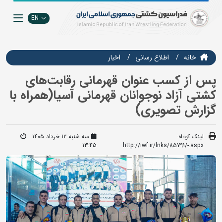
EN
خانه
اطلاع رسانی
اخبار
پس از کسب عنوان قهرمانی رقابت‌های
کشتی آزاد نوجوانان قهرمانی آسیا(همراه با
گزارش تصویری)
لینک کوتاه:
سه شنبه ۱۲ خرداد ۱۴۰۵
13:45
http://iwf.ir/lnks/85791/-.aspx