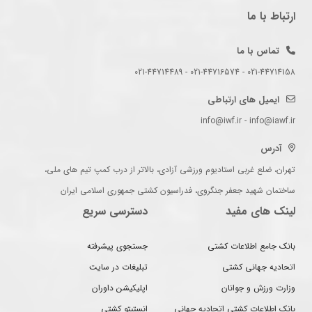
ارتباط با ما
تماس با ما
021-44714158 - 021-44716574 - 021-44714489
ایمیل های ارتباطی
info@iwf.ir - info@iawf.ir
آدرس
تهران، ضلع غربی استادیوم ورزشی آزادی، بالاتر از درب کمپ تیم های ملی،
ساختمان شهید جعفر جنگروی، فدراسیون کشتی جمهوری اسلامی ایران
لینک های مفید
دسترسی سریع
بانک جامع اطلاعات کشتی
جستجوی پیشرفته
اتحادیه جهانی کشتی
تبلیغات در سایت
وزارت ورزش و جوانان
اپلیکیشن داوران
بانک اطلاعات کشتی اتحادیه جهانی
انستیتو کشتی