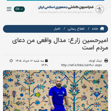
EN
خانه
اطلاع رسانی
اخبار
امیرحسین زارع: مدال واقعی من دعای
مردم است
لینک کوتاه:
سه شنبه ۱۲ خرداد ۱۴۰۵
13:30
http://iwf.ir/lnks/85790/-.aspx