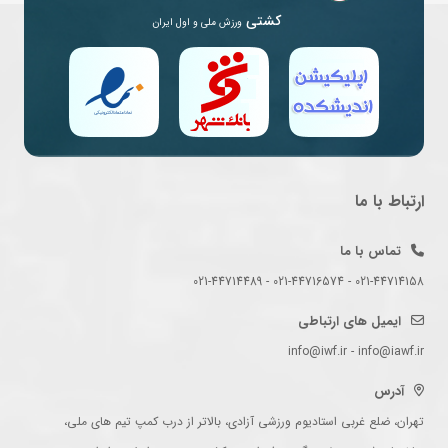
کشتی
ورزش ملی و اول ایران
ارتباط با ما
تماس با ما
021-44714158 - 021-44716574 - 021-44714489
ایمیل های ارتباطی
info@iwf.ir - info@iawf.ir
آدرس
تهران، ضلع غربی استادیوم ورزشی آزادی، بالاتر از درب کمپ تیم های ملی،