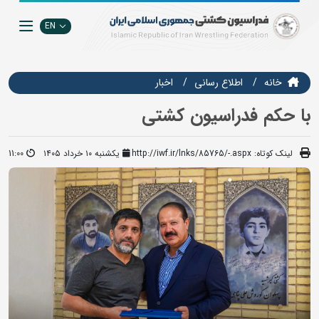
EN
خانه
اطلاع رسانی
اخبار
با حکم فدراسیون کشتی
لینک کوتاه:
http://iwf.ir/lnks/85765/-.aspx
یکشنبه ۱۰ خرداد ۱۴۰۵
11:00