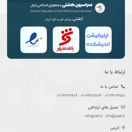
کشتی
ورزش ملی و اول ایران
ارتباط با ما
تماس با ما
021-44714158 - 021-44716574 - 021-44714489
ایمیل های ارتباطی
info@iwf.ir - info@iawf.ir
آدرس