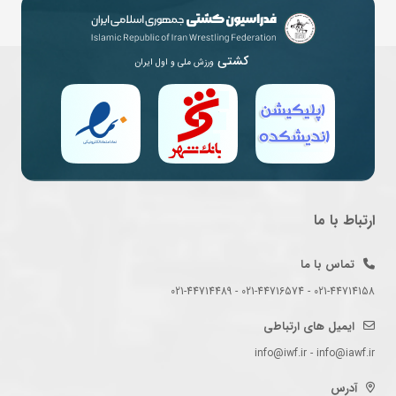
کشتی
ورزش ملی و اول ایران
ارتباط با ما
تماس با ما
021-44714158 - 021-44716574 - 021-44714489
ایمیل های ارتباطی
info@iwf.ir - info@iawf.ir
آدرس