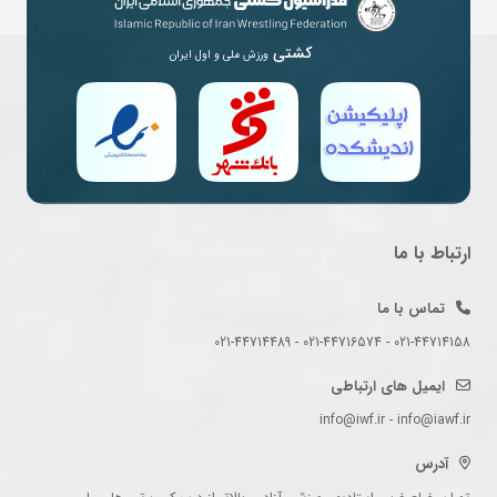
کشتی
ورزش ملی و اول ایران
ارتباط با ما
تماس با ما
021-44714158 - 021-44716574 - 021-44714489
ایمیل های ارتباطی
info@iwf.ir - info@iawf.ir
آدرس