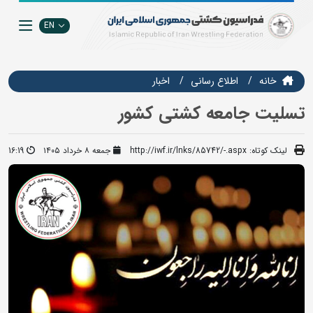
EN
خانه
اطلاع رسانی
اخبار
تسلیت جامعه کشتی کشور
لینک کوتاه:
http://iwf.ir/lnks/85742/-.aspx
جمعه ۸ خرداد ۱۴۰۵
16:19