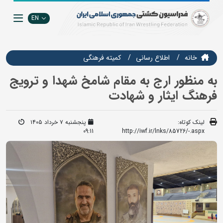
EN
خانه
اطلاع رسانی
كميته فرهنگي
به منظور ارج به مقام شامخ شهدا و ترویج
فرهنگ ایثار و شهادت
لینک کوتاه:
پنجشنبه ۷ خرداد ۱۴۰۵
09:11
http://iwf.ir/lnks/85726/-.aspx