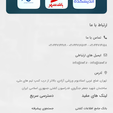
ارتباط با ما
تماس با ما
021-44714158 - 021-44716574 - 021-44714489
ایمیل های ارتباطی
info@iwf.ir - info@iawf.ir
آدرس
تهران، ضلع غربی استادیوم ورزشی آزادی، بالاتر از درب کمپ تیم های ملی،
ساختمان شهید جعفر جنگروی، فدراسیون کشتی جمهوری اسلامی ایران
لینک های مفید
دسترسی سریع
بانک جامع اطلاعات کشتی
جستجوی پیشرفته