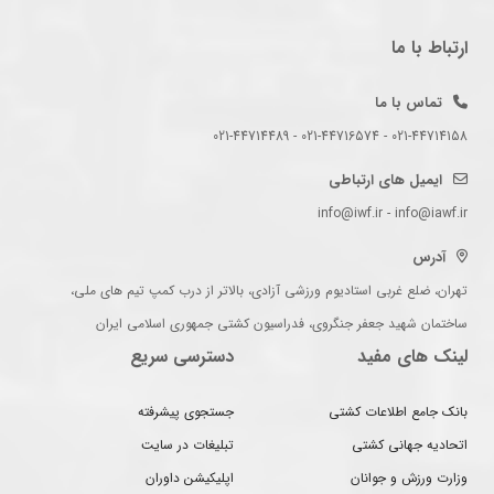
ارتباط با ما
تماس با ما
021-44714158 - 021-44716574 - 021-44714489
ایمیل های ارتباطی
info@iwf.ir - info@iawf.ir
آدرس
تهران، ضلع غربی استادیوم ورزشی آزادی، بالاتر از درب کمپ تیم های ملی،
ساختمان شهید جعفر جنگروی، فدراسیون کشتی جمهوری اسلامی ایران
لینک های مفید
دسترسی سریع
بانک جامع اطلاعات کشتی
جستجوی پیشرفته
اتحادیه جهانی کشتی
تبلیغات در سایت
وزارت ورزش و جوانان
اپلیکیشن داوران