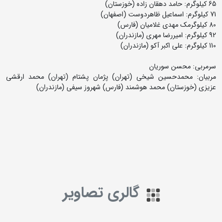
65 کیلوگرم: حامد دهقان زاده (خوزستان)
71 کیلوگرم: اسماعیل ظاهردوست (اصفهان)
80 کیلوگرمک مهدی غلامیان (فارس)
92 کیلوگرم: امیررضا مهری (مازندران)
110 کیلوگرم: علی اکبر آکو (مازندران)
سرمربی: محسن سوریان
مربیان: محمدحسین شیخی (تهران) پژمان پشتام (تهران) محمد ارقشی
عزیزی (خوزستان) محمد هوشمند (فارس) شهروز سیفی (مازندران)
گالری تصاویر