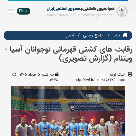
EN
خانه
اطلاع رسانی
اخبار
رقابت های کشتی قهرمانی نوجوانان آسیا -
ویتنام (گزارش تصویری)
لینک کوتاه:
سه شنبه ۵ خرداد ۱۴۰۵
14:45
http://iwf.ir/lnks/85717/-.aspx