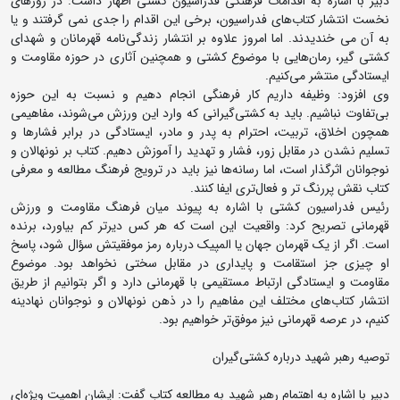
دبیر با اشاره به اقدامات فرهنگی فدراسیون کشتی اظهار داشت: در روزهای
نخست انتشار کتاب‌های فدراسیون، برخی این اقدام را جدی نمی گرفتند و یا
به آن می خندیدند. اما امروز علاوه بر انتشار زندگی‌نامه قهرمانان و شهدای
کشتی گیر، رمان‌هایی با موضوع کشتی و همچنین آثاری در حوزه مقاومت و
ایستادگی منتشر می‌کنیم.
وی افزود: وظیفه داریم کار فرهنگی انجام دهیم و نسبت به این حوزه
بی‌تفاوت نباشیم. باید به کشتی‌گیرانی که وارد این ورزش می‌شوند، مفاهیمی
همچون اخلاق، تربیت، احترام به پدر و مادر، ایستادگی در برابر فشارها و
تسلیم نشدن در مقابل زور، فشار و تهدید را آموزش دهیم. کتاب بر نونهالان و
نوجوانان اثرگذار است، اما رسانه‌ها نیز باید در ترویج فرهنگ مطالعه و معرفی
کتاب نقش پررنگ تر و فعال‌تری ایفا کنند.
رئیس فدراسیون کشتی با اشاره به پیوند میان فرهنگ مقاومت و ورزش
قهرمانی تصریح کرد: واقعیت این است که هر کس دیرتر کم بیاورد، برنده
است. اگر از یک قهرمان جهان یا المپیک درباره رمز موفقیتش سؤال شود، پاسخ
او چیزی جز استقامت و پایداری در مقابل سختی نخواهد بود. موضوع
مقاومت و ایستادگی ارتباط مستقیمی با قهرمانی دارد و اگر بتوانیم از طریق
انتشار کتاب‌های مختلف این مفاهیم را در ذهن نونهالان و نوجوانان نهادینه
کنیم، در عرصه قهرمانی نیز موفق‌تر خواهیم بود.
توصیه رهبر شهید درباره کشتی‌گیران
دبیر با اشاره به اهتمام رهبر شهید به مطالعه کتاب گفت: ایشان اهمیت ویژه‌ای