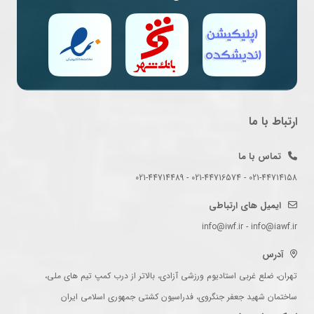
ارتباط با ما
تماس با ما
021-44714158 - 021-44716574 - 021-44714489
ایمیل های ارتباطی
info@iwf.ir - info@iawf.ir
آدرس
تهران، ضلع غربی استادیوم ورزشی آزادی، بالاتر از درب کمپ تیم های ملی،
ساختمان شهید جعفر جنگروی، فدراسیون کشتی جمهوری اسلامی ایران