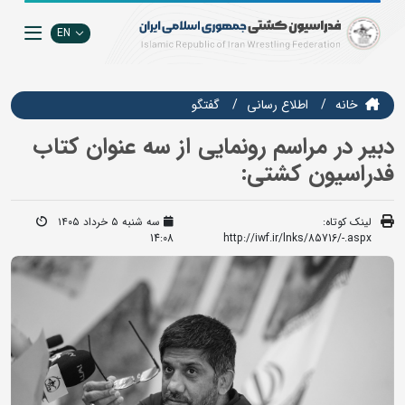
EN
خانه
اطلاع رسانی
گفتگو
دبیر در مراسم رونمایی از سه عنوان کتاب
فدراسیون کشتی:
لینک کوتاه:
سه شنبه ۵ خرداد ۱۴۰۵
14:08
http://iwf.ir/lnks/85716/-.aspx