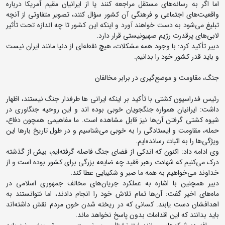
اما اگر به رسانه‌های مستقل مراجعه کنند یا از ایرانیان مقیم آمریکا درباره
واقعیت‌های اجتماعی و فرهنگی آن کشور سؤال کنند، تصویر متفاوتی از آنچه
تبلیغ می‌شود به دست خواهند آورد و اینکه این کشور تا چه اندازه تحت تأثیر
لابی‌های پرقدرت رژیم صهیونیستی قرار دارد.
دبیر تأکید کرد: با وجود همه مشکلات، هیچ نقطه‌ای از دنیا مانند ایران نیست
و باید قدر کشور خود را بدانیم.
جنگ، مقاومت و موضع‌گیری در برابر مخالفان
رئیس فدراسیون کشتی با تأکید بر اینکه ایرانی ها طرفدار جنگ نیستند، اظهار
داشت: ایرانیان همواره جنگجویان خوبی بوده اند و این روحیه جنگاوری در
شیوه کشتی گرفتن آن‌ها نیز قابل مشاهده است. ما مفاهیمی همچون دفاع،
حمله، مقاومت و ایستادگی را به خوبی می‌شناسیم و در طول تاریخ بارها این
ویژگی‌ها را به اثبات رسانده‌ایم.
وی ادامه داد: اکنون که اندکی از فضای جنگ فاصله گرفته‌ایم، بیش از گذشته
درک می‌کنیم که شهادت رهبر فقید چه ضایعه بزرگی برای کشور بوده است و از
خداوند می‌خواهیم به همه ما صبر و شکیبایی عطا کند.
دبیر همچنین با اشاره به عملکرد جریان‌های مخالف جمهوری اسلامی در
ماه‌های اخیر گفت: آن‌ها تمام تلاش خود را انجام دادند، اما نتوانستند به
اهدافشان دست یابند. کسانی که در ریخته شدن خون مردم نقش داشته‌اند
باید بدانند که این اقدامات بدون پاسخ نخواهد ماند.