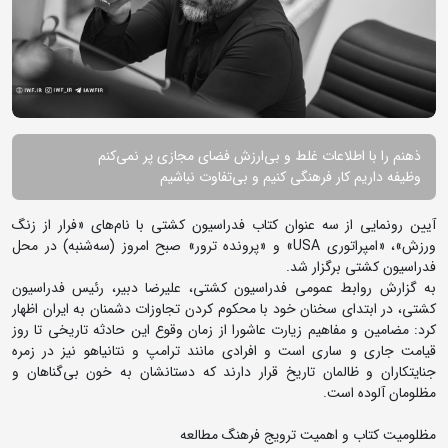
ذهنم را با اطلاعات غلط و بی‌ارزش فضای مجازی پر نمی‌کنم
وظیفه داریم کار فرهنگی کنیم و بی‌تفاوت نباشیم
آیین رونمایی از سه عنوان کتاب فدراسیون کشتی با نام‌های «فرار از زنگ
ورزش»، «امپراتوری USA» و «پرونده ترور» صبح امروز (سه‌شنبه) در محل
فدراسیون کشتی برگزار شد.
به گزارش روابط عمومی فدراسیون کشتی، علیرضا دبیر، رئیس فدراسیون
کشتی، در ابتدای سخنان خود با محکوم کردن تجاوزات دشمنان به ایران اظهار
کرد: مضامین و مفاهیم زیارت عاشورا از زمان وقوع این حادثه تاریخی تا روز
قیامت جاری و ساری است و افرادی مانند ترامپ و نتانیاهو نیز در زمره
جنایتکاران و ظالمان تاریخ قرار دارند که دستانشان به خون بی‌گناهان و
مظلومان آلوده است.
مظلومیت کتاب و اهمیت ترویج فرهنگ مطالعه