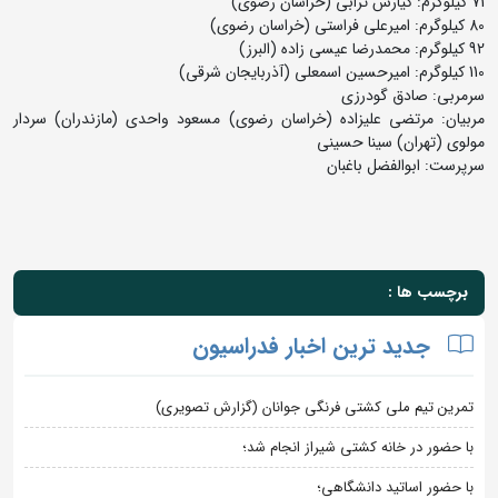
71 کیلوگرم: کیارش ترابی (خراسان رضوی)
80 کیلوگرم: امیرعلی فراستی (خراسان رضوی)
92 کیلوگرم: محمدرضا عیسی زاده (البرز)
110 کیلوگرم: امیرحسین اسمعلی (آذربایجان شرقی)
سرمربی: صادق گودرزی
مربیان: مرتضی علیزاده (خراسان رضوی) مسعود واحدی (مازندران) سردار
مولوی (تهران) سینا حسینی
سرپرست: ابوالفضل باغبان
برچسب ها :
جدید ترین اخبار فدراسیون
تمرین تیم ملی کشتی فرنگی جوانان (گزارش تصویری)
با حضور در خانه کشتی شیراز انجام شد؛
با حضور اساتید دانشگاهی؛