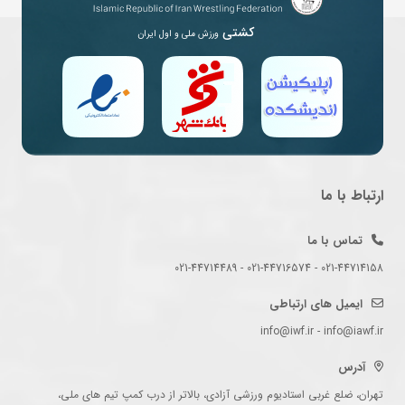
کشتی
ورزش ملی و اول ایران
ارتباط با ما
تماس با ما
021-44714158 - 021-44716574 - 021-44714489
ایمیل های ارتباطی
info@iwf.ir - info@iawf.ir
آدرس
تهران، ضلع غربی استادیوم ورزشی آزادی، بالاتر از درب کمپ تیم های ملی،