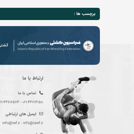
برچسب ها :
کشت
ارتباط با ما
تماس با ما
021-44714158 - 021-44716574 - 021-44714489
ایمیل های ارتباطی
info@iwf.ir - info@iawf.ir