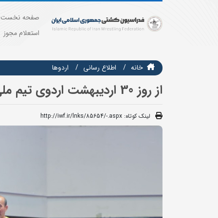
صفحه نخست
استعلام مجوز
خانه
اطلاع رسانی
اردوها
از روز 30 اردیبهشت اردوی تیم ملی کشتی فرنگی نوجوانان در شهر ری برگزار می شود
لینک کوتاه:
http://iwf.ir/lnks/85654/-.aspx