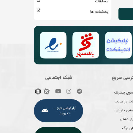
مسابقات
بخشنامه ها
رسی سریع
شبکه اجتماعی
وی پیشرفته
غات در سایت
اپلیکیشن فیتو ـ
یشن داوران
اندروید
یتو کشتی
ان لیگ