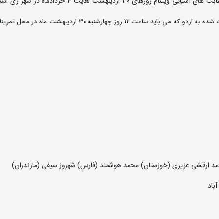
اردوی تیم ملی کشتی فرنگی نوجوانان به منظور حضور در رقابت های آسیایی ویتنام روزهای 30 اردیبهشت لغای
به گزارش روابط عمومی فدراسیون کشتی، اسامی نفرات دعوت شده به اردو که می باید ساعت 12 روز چهارشنبه 30 ار
مد ارقشی عزیزی (خوزستان) محمد هوشمند (فارس) شهروز سیفی (مازندران)
باد