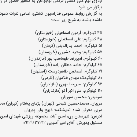
برگزار می شود.
داشته باشند به شرح زیر است:
45 کیلوگرم: آرمین اسماعیلی (خوزستان)
48 کیلوگرم: علی اسماعیلی (خوزستان)
51 کیلوگرم: احمد بدرالدینی (کرمان)
55 کیلوگرم: وحید عشیری (خوزستان)
60 کیلوگرم: امیررضا طهماسب پور (مازندران)
65 کیلوگرم: حامد دهقان زاده (خوزستان)
71 کیلوگرم: اسماعیل ظاهردوست (اصفهان)
80 کیلوگرمک مهدی غلامیان (فارس)
92 کیلوگرم: امیررضا مهری (مازندران)
110 کیلوگرم: علی اکبر آکو (مازندران)
سرمربی: محسن سوریان
مربیان: محمدحسین شیخی (تهران) پژمان پشتام (تهران) مح
مربی معرفی شده اندیشکده: ذبیح ولی پوریان
آدرس: شهرستان ری، امین آباد، مجموعه ورزشی شهدای امین آ
مسئول پذیرش: آقای امیر آسیایی 09129627312