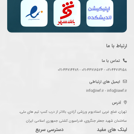
ارتباط با ما
تماس با ما
021-44714158 - 021-44716574 - 021-44714489
ایمیل های ارتباطی
info@iwf.ir - info@iawf.ir
آدرس
تهران، ضلع غربی استادیوم ورزشی آزادی، بالاتر از درب کمپ تیم های ملی،
ساختمان شهید جعفر جنگروی، فدراسیون کشتی جمهوری اسلامی ایران
لینک های مفید
دسترسی سریع