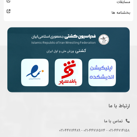
مسابقات
بخشنامه ها
کشتی
ورزش ملی و اول ایران
ارتباط با ما
تماس با ما
021-44714158 - 021-44716574 - 021-44714489