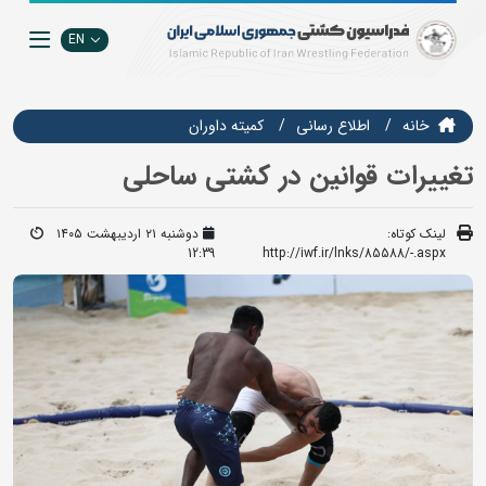
EN
خانه
اطلاع رسانی
کمیته داوران
تغییرات قوانین در کشتی ساحلی
لینک کوتاه:
دوشنبه ۲۱ اردیبهشت ۱۴۰۵
12:39
http://iwf.ir/lnks/85588/-.aspx