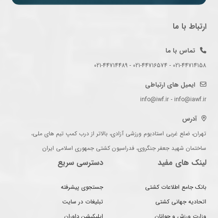
ارتباط با ما
تماس با ما
021-44714158 - 021-44716574 - 021-44714489
ایمیل های ارتباطی
info@iwf.ir - info@iawf.ir
آدرس
تهران، ضلع غربی استادیوم ورزشی آزادی، بالاتر از درب کمپ تیم های ملی،
ساختمان شهید جعفر جنگروی، فدراسیون کشتی جمهوری اسلامی ایران
لینک های مفید
دسترسی سریع
بانک جامع اطلاعات کشتی
جستجوی پیشرفته
اتحادیه جهانی کشتی
تبلیغات در سایت
وزارت ورزش و جوانان
اپلیکیشن داوران