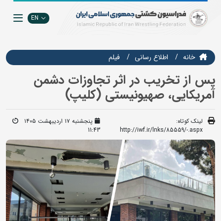
EN
خانه
اطلاع رسانی
فيلم
پس از تخریب در اثر تجاوزات دشمن
آمریکایی، صهیونیستی (کلیپ)
لینک کوتاه:
پنجشنبه ۱۷ اردیبهشت ۱۴۰۵
11:43
http://iwf.ir/lnks/85559/-.aspx