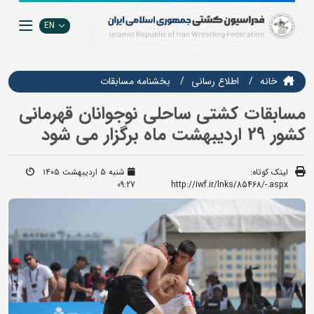
EN
خانه
اطلاع رسانی
بخشنامه مسابقات
مسابقات کشتی ساحلی نوجوانان قهرمانی
کشور 29 اردیبهشت ماه برگزار می شود
لینک کوتاه:
شنبه ۵ اردیبهشت ۱۴۰۵
09:27
http://iwf.ir/lnks/85468/-.aspx