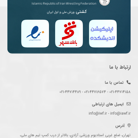
کشتی
ورزش ملی و اول ایران
ارتباط با ما
تماس با ما
021-44714158 - 021-44716574 - 021-44714489
ایمیل های ارتباطی
info@iwf.ir - info@iawf.ir
آدرس
تهران، ضلع غربی استادیوم ورزشی آزادی، بالاتر از درب کمپ تیم های ملی،