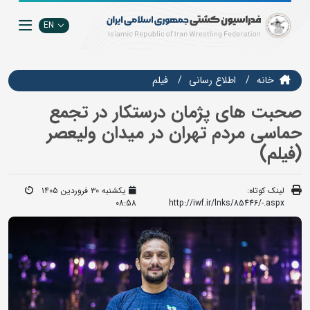
EN
خانه
اطلاع رسانی
فيلم
صحبت های پژمان درستکار در تجمع
حماسی مردم تهران در میدان ولیعصر
(فیلم)
لینک کوتاه:
یکشنبه ۳۰ فروردین ۱۴۰۵
08:58
http://iwf.ir/lnks/85446/-.aspx