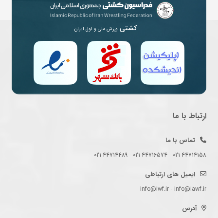
کشتی
ورزش ملی و اول ایران
ارتباط با ما
تماس با ما
021-44714158 - 021-44716574 - 021-44714489
ایمیل های ارتباطی
info@iwf.ir - info@iawf.ir
آدرس